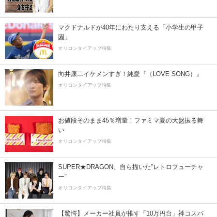
マクドナルドが40年にわたり支える「小学生の甲子
園」
オリコンタイアップ特集
向井康二イケメンすぎ！純愛『（LOVE SONG）』
オリコンタイアップ特集
お値段そのまま45％増量！ファミマ夏の大盤振る舞
い
オリコンタイアップ特集
SUPER★DRAGON、自ら描いた”レトロフューチャ
ー”
オリコンタイアップ特集
【驚愕】メーカー社員が推す「10万円台」神コスパ