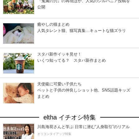
『鬼滅の刃』の再現ほか、人気のシルバニア投稿を
公開
癒やしの猫まとめ
人気タレント猫、猫写真集…キュートな猫ズラリ
スタバ新作イッキ見せ！
いくつ知ってる？ スタバ新作まとめ
天使級に可愛い子供たち
ペットと子供の仲良しショット他、SNS話題キッズ
まとめ
eltha イチオシ特集
川島海荷さんと学ぶ 日常に潜む“人身取引”のリアル
オリコンタイアップ特集