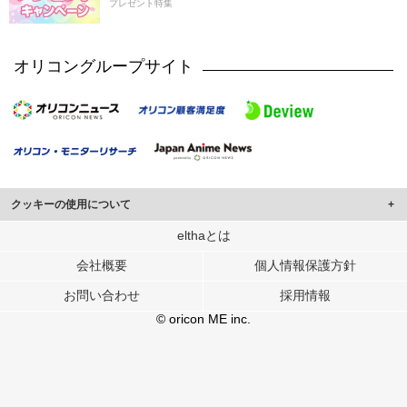
プレゼント特集
オリコングループサイト
クッキーの使用について
このサイトでは Cookie を使用して、ユーザーに合わせたコンテンツや広告の
elthaとは
表示、ソーシャル メディア機能の提供、広告の表示回数やクリック数の測定を
会社概要
個人情報保護方針
行っています。
また、ユーザーによるサイトの利用状況についても情報を収集し、ソーシャル
お問い合わせ
採用情報
メディアや広告配信、データ解析の各パートナーに提供しています。
各パートナーは、この情報とユーザーが各パートナーに提供した他の情報や、
© oricon ME inc.
ユーザーが各パートナーのサービスを使用したときに収集した他の情報を組み
合わせて使用することがあります。