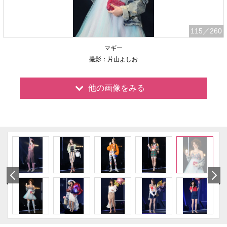
115
／260
マギー
撮影：片山よしお
他の画像をみる