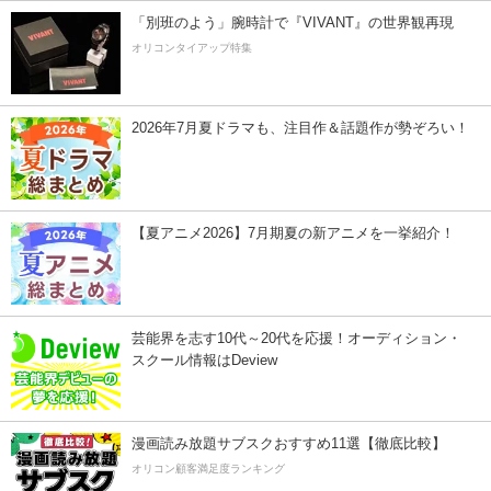
「別班のよう」腕時計で『VIVANT』の世界観再現
オリコンタイアップ特集
2026年7月夏ドラマも、注目作＆話題作が勢ぞろい！
【夏アニメ2026】7月期夏の新アニメを一挙紹介！
芸能界を志す10代～20代を応援！オーディション・
スクール情報はDeview
漫画読み放題サブスクおすすめ11選【徹底比較】
オリコン顧客満足度ランキング