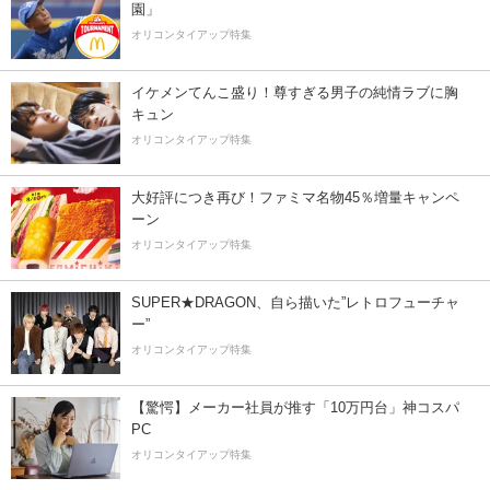
園」
オリコンタイアップ特集
イケメンてんこ盛り！尊すぎる男子の純情ラブに胸
キュン
オリコンタイアップ特集
大好評につき再び！ファミマ名物45％増量キャンペ
ーン
オリコンタイアップ特集
SUPER★DRAGON、自ら描いた”レトロフューチャ
ー”
オリコンタイアップ特集
【驚愕】メーカー社員が推す「10万円台」神コスパ
PC
オリコンタイアップ特集