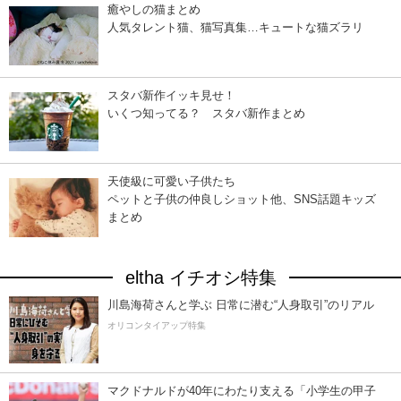
癒やしの猫まとめ
人気タレント猫、猫写真集…キュートな猫ズラリ
スタバ新作イッキ見せ！
いくつ知ってる？ スタバ新作まとめ
天使級に可愛い子供たち
ペットと子供の仲良しショット他、SNS話題キッズ
まとめ
eltha イチオシ特集
川島海荷さんと学ぶ 日常に潜む“人身取引”のリアル
オリコンタイアップ特集
マクドナルドが40年にわたり支える「小学生の甲子