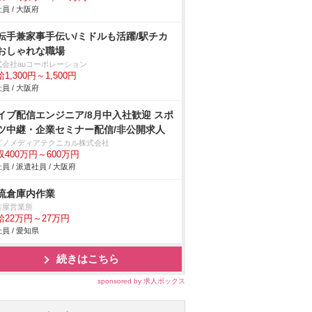
員 / 大阪府
転手兼家事手伝い/ミドルも活躍/駅チカ
おしゃれな職場
式会社auコーポレーション
1,300円～1,500円
員 / 大阪府
イブ配信エンジニア/8月中入社歓迎 スポ
ツ中継・企業セミナー配信/非公開求人
ビノメディアテクニカル株式会社
収400万円～600万円
員 / 派遣社員 / 大阪府
流倉庫内作業
古屋営業所
給22万円～27万円
員 / 愛知県
続きはこちら
sponsored by 求人ボックス