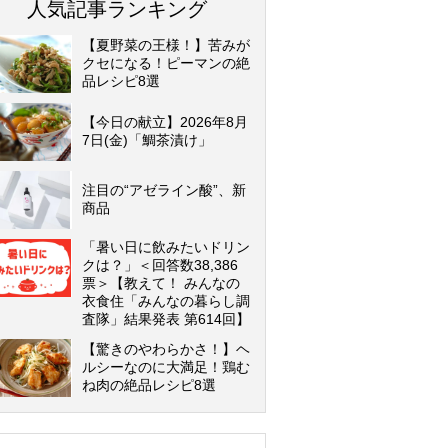
人気記事ランキング
【夏野菜の王様！】苦みが
クセになる！ピーマンの絶
品レシピ8選
【今日の献立】2026年8月
7日(金)「鯛茶漬け」
注目の“アゼライン酸”、新
商品
「暑い日に飲みたいドリン
クは？」＜回答数38,386
票＞【教えて！ みんなの
衣食住「みんなの暮らし調
査隊」結果発表 第614回】
【驚きのやわらかさ！】ヘ
ルシーなのに大満足！鶏む
ね肉の絶品レシピ8選