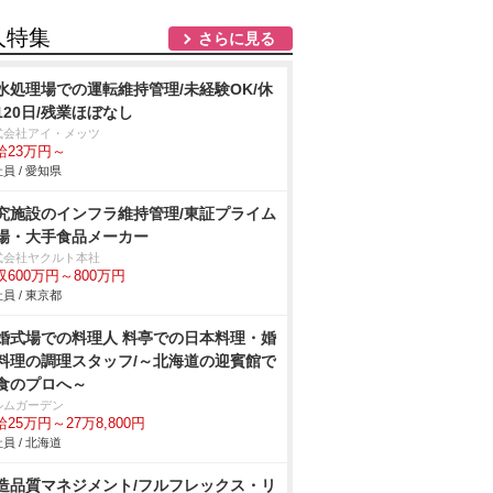
人特集
さらに見る
水処理場での運転維持管理/未経験OK/休
120日/残業ほぼなし
式会社アイ・メッツ
給23万円～
員 / 愛知県
究施設のインフラ維持管理/東証プライム
場・大手食品メーカー
式会社ヤクルト本社
収600万円～800万円
員 / 東京都
婚式場での料理人 料亭での日本料理・婚
料理の調理スタッフ/～北海道の迎賓館で
食のプロへ～
ルムガーデン
25万円～27万8,800円
員 / 北海道
造品質マネジメント/フルフレックス・リ