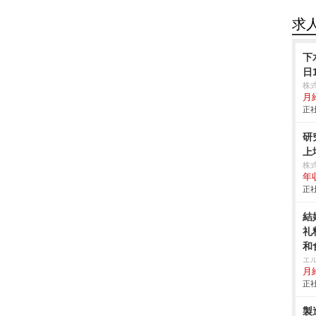
求
下
日
株
月
正社
研
上
株
年
正社
結
礼
和
エ
月給
正社
製