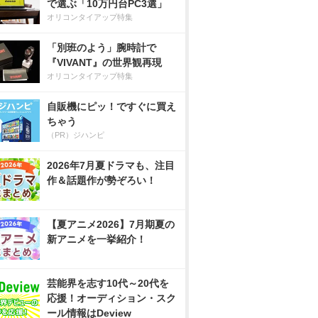
で選ぶ「10万円台PC3選」
オリコンタイアップ特集
「別班のよう」腕時計で
『VIVANT』の世界観再現
オリコンタイアップ特集
自販機にピッ！ですぐに買え
ちゃう
（PR）ジハンピ
2026年7月夏ドラマも、注目
作＆話題作が勢ぞろい！
【夏アニメ2026】7月期夏の
新アニメを一挙紹介！
芸能界を志す10代～20代を
応援！オーディション・スク
ール情報はDeview