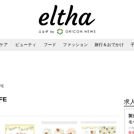
ケア
ビューティ
フード
ファッション
旅行＆おでかけ
ンケア
ダイエット・ボディケア
ヘアスタイル・ヘアアレンジ
FE
FE
求
製
モ
小
年