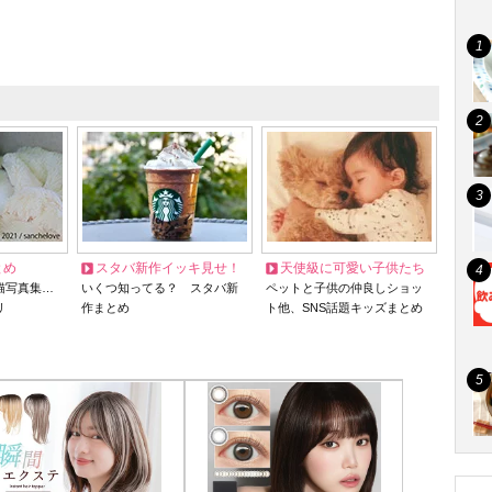
とめ
スタバ新作イッキ見せ！
天使級に可愛い子供たち
猫写真集…
いくつ知ってる？ スタバ新
ペットと子供の仲良しショッ
リ
作まとめ
ト他、SNS話題キッズまとめ