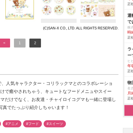
正社
運
で
株
(C)SAN-X CO., LTD. ALL RIGHTS RESERVED.
時給
正社
<
1
2
ラ
ー
ヒ
年
正社
物
で、人気キャラクター・コリラックマとのコラボレーショ
名
だけで癒やされちゃう、キュートなフードメニュやスイー
月
正社
クマだけでなく、お友達・チャイロイコグマも一緒に登場し
 写真でたっぷり紹介しちゃいます！
#アニメ
#フード
#スイーツ