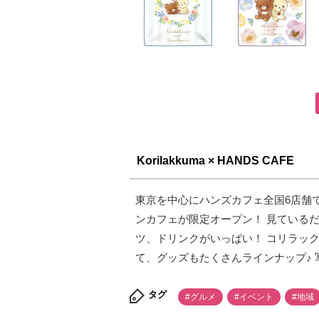
Korilakkuma × HANDS CAFE
東京を中心にハンズカフェ全国6店舗
ンカフェが限定オープン！ 見ている
ツ、ドリンクがいっぱい！ コリラッ
て、グッズもたくさんラインナップ♪
タグ
#グルメ
#イベント
#地域