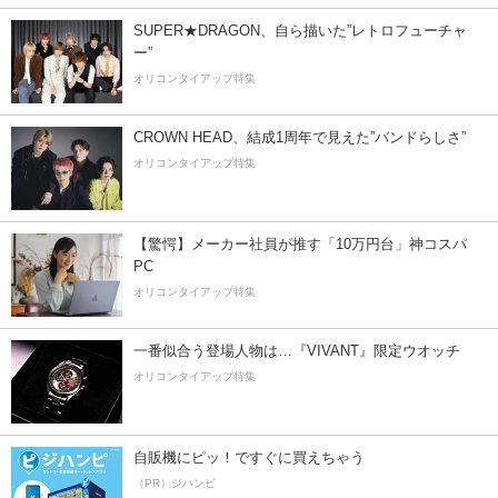
SUPER★DRAGON、自ら描いた”レトロフューチャ
ー”
オリコンタイアップ特集
CROWN HEAD、結成1周年で見えた”バンドらしさ”
オリコンタイアップ特集
【驚愕】メーカー社員が推す「10万円台」神コスパ
PC
オリコンタイアップ特集
一番似合う登場人物は…『VIVANT』限定ウオッチ
オリコンタイアップ特集
自販機にピッ！ですぐに買えちゃう
（PR）ジハンピ