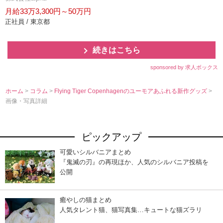
月給33万3,300円～50万円
正社員 / 東京都
続きはこちら
sponsored by 求人ボックス
ホーム
>
コラム
>
Flying Tiger Copenhagenのユーモアあふれる新作グッズ
>
画像・写真詳細
ピックアップ
可愛いシルバニアまとめ
『鬼滅の刃』の再現ほか、人気のシルバニア投稿を
公開
癒やしの猫まとめ
人気タレント猫、猫写真集…キュートな猫ズラリ