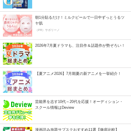
朝1分貼るだけ！ミルクピールで一日中ずっとうるツ
ヤ肌
（PR）サボリーノ
2026年7月夏ドラマも、注目作＆話題作が勢ぞろい！
【夏アニメ2026】7月期夏の新アニメを一挙紹介！
芸能界を志す10代～20代を応援！オーディション・
スクール情報はDeview
漫画読み放題サブスクおすすめ11選【徹底比較】