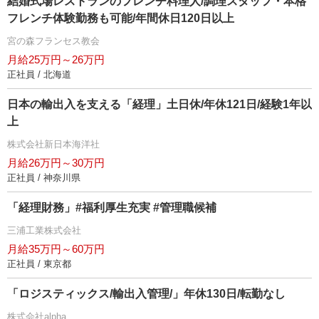
結婚式場レストランのフレンチ料理人/調理スタッフ・本格
フレンチ体験勤務も可能/年間休日120日以上
宮の森フランセス教会
月給25万円～26万円
正社員 / 北海道
日本の輸出入を支える「経理」土日休/年休121日/経験1年以
上
株式会社新日本海洋社
月給26万円～30万円
正社員 / 神奈川県
「経理財務」#福利厚生充実 #管理職候補
三浦工業株式会社
月給35万円～60万円
正社員 / 東京都
「ロジスティックス/輸出入管理/」年休130日/転勤なし
株式会社alpha