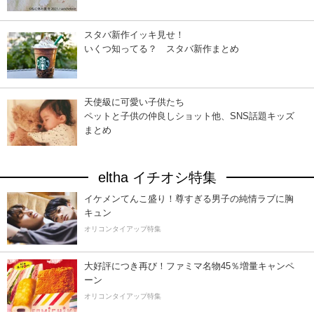
スタバ新作イッキ見せ！
いくつ知ってる？ スタバ新作まとめ
天使級に可愛い子供たち
ペットと子供の仲良しショット他、SNS話題キッズ
まとめ
eltha イチオシ特集
イケメンてんこ盛り！尊すぎる男子の純情ラブに胸
キュン
オリコンタイアップ特集
大好評につき再び！ファミマ名物45％増量キャンペ
ーン
オリコンタイアップ特集