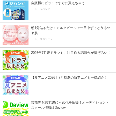
自販機にピッ！ですぐに買えちゃう
（PR）ジハンピ
朝1分貼るだけ！ミルクピールで一日中ずっとうるツ
ヤ肌
（PR）サボリーノ
2026年7月夏ドラマも、注目作＆話題作が勢ぞろい！
【夏アニメ2026】7月期夏の新アニメを一挙紹介！
芸能界を志す10代～20代を応援！オーディション・
スクール情報はDeview