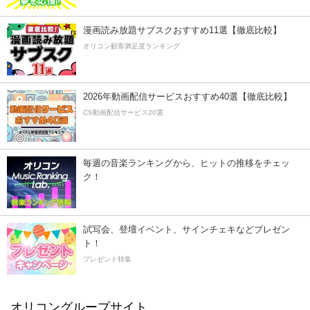
漫画読み放題サブスクおすすめ11選【徹底比較】
オリコン顧客満足度ランキング
2026年動画配信サービスおすすめ40選【徹底比較】
CS動画配信サービス20選
毎週の音楽ランキングから、ヒットの推移をチェッ
ク！
試写会、登壇イベント、サインチェキなどプレゼン
ト！
プレゼント特集
オリコングループサイト