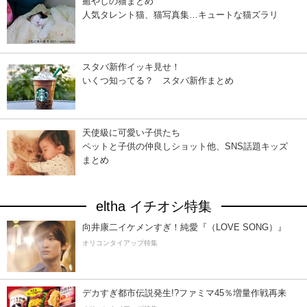
癒やしの猫まとめ
人気タレント猫、猫写真集…キュートな猫ズラリ
スタバ新作イッキ見せ！
いくつ知ってる？ スタバ新作まとめ
天使級に可愛い子供たち
ペットと子供の仲良しショット他、SNS話題キッズ
まとめ
eltha イチオシ特集
向井康二イケメンすぎ！純愛『（LOVE SONG）』
オリコンタイアップ特集
デカすぎ都市伝説発生!?ファミマ45％増量作戦再来