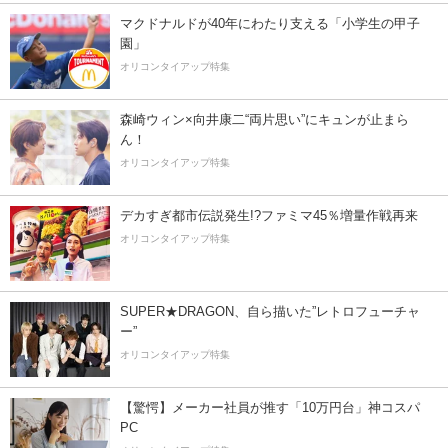
マクドナルドが40年にわたり支える「小学生の甲子
園」
オリコンタイアップ特集
森崎ウィン×向井康二“両片思い”にキュンが止まら
ん！
オリコンタイアップ特集
デカすぎ都市伝説発生!?ファミマ45％増量作戦再来
オリコンタイアップ特集
SUPER★DRAGON、自ら描いた”レトロフューチャ
ー”
オリコンタイアップ特集
【驚愕】メーカー社員が推す「10万円台」神コスパ
PC