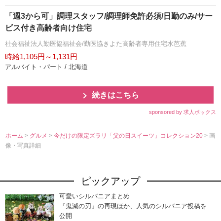
「週3から可」調理スタッフ/調理師免許必須/日勤のみ/サー
ビス付き高齢者向け住宅
社会福祉法人勤医協福祉会/勤医協きよた高齢者専用住宅水芭蕉
時給1,105円～1,131円
アルバイト・パート / 北海道
続きはこちら
sponsored by 求人ボックス
ホーム
>
グルメ
>
今だけの限定ズラリ「父の日スイーツ」コレクション20
> 画
像・写真詳細
ピックアップ
可愛いシルバニアまとめ
『鬼滅の刃』の再現ほか、人気のシルバニア投稿を
公開