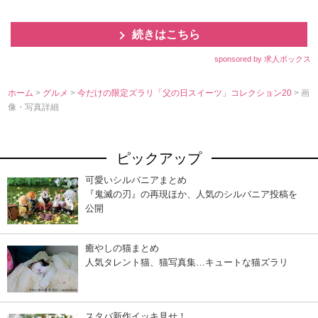
続きはこちら
sponsored by 求人ボックス
ホーム
>
グルメ
>
今だけの限定ズラリ「父の日スイーツ」コレクション20
> 画
像・写真詳細
ピックアップ
可愛いシルバニアまとめ
『鬼滅の刃』の再現ほか、人気のシルバニア投稿を
公開
癒やしの猫まとめ
人気タレント猫、猫写真集…キュートな猫ズラリ
スタバ新作イッキ見せ！