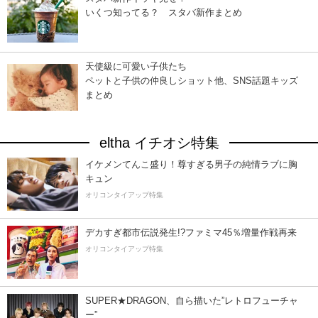
いくつ知ってる？ スタバ新作まとめ
天使級に可愛い子供たち
ペットと子供の仲良しショット他、SNS話題キッズ
まとめ
eltha イチオシ特集
イケメンてんこ盛り！尊すぎる男子の純情ラブに胸
キュン
オリコンタイアップ特集
デカすぎ都市伝説発生!?ファミマ45％増量作戦再来
オリコンタイアップ特集
SUPER★DRAGON、自ら描いた”レトロフューチャ
ー”