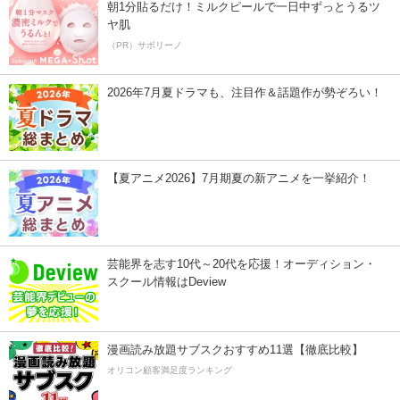
朝1分貼るだけ！ミルクピールで一日中ずっとうるツ
ヤ肌
（PR）サボリーノ
2026年7月夏ドラマも、注目作＆話題作が勢ぞろい！
【夏アニメ2026】7月期夏の新アニメを一挙紹介！
芸能界を志す10代～20代を応援！オーディション・
スクール情報はDeview
漫画読み放題サブスクおすすめ11選【徹底比較】
オリコン顧客満足度ランキング