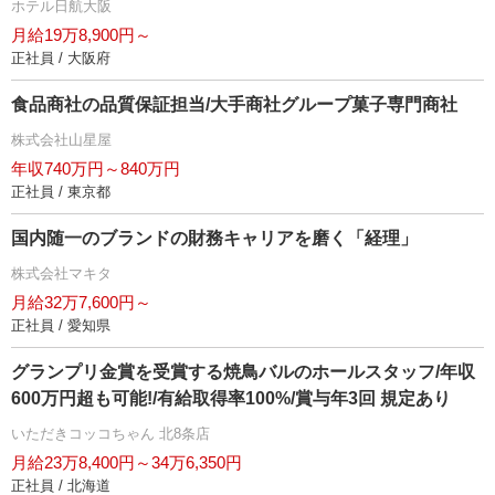
ホテル日航大阪
月給19万8,900円～
正社員 / 大阪府
食品商社の品質保証担当/大手商社グループ菓子専門商社
株式会社山星屋
年収740万円～840万円
正社員 / 東京都
国内随一のブランドの財務キャリアを磨く「経理」
株式会社マキタ
月給32万7,600円～
正社員 / 愛知県
グランプリ金賞を受賞する焼鳥バルのホールスタッフ/年収
600万円超も可能!/有給取得率100%/賞与年3回 規定あり
いただきコッコちゃん 北8条店
月給23万8,400円～34万6,350円
正社員 / 北海道