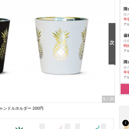
障
株
年
アル
歯
医
時給
アル
障
株
年
アル
9
／39
ャンドルホルダー 200円