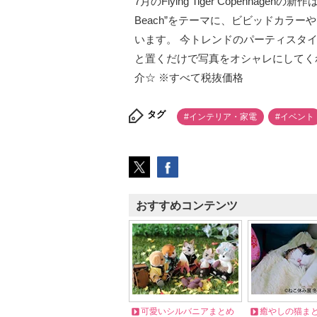
7月のFlying Tiger Copenhag
Beach”をテーマに、ビビッドカラ
います。 今トレンドのパーティスタイ
と置くだけで写真をオシャレにしてく
介☆ ※すべて税抜価格
タグ
#インテリア・家電
#イベント
おすすめコンテンツ
可愛いシルバニアまとめ
癒やしの猫ま