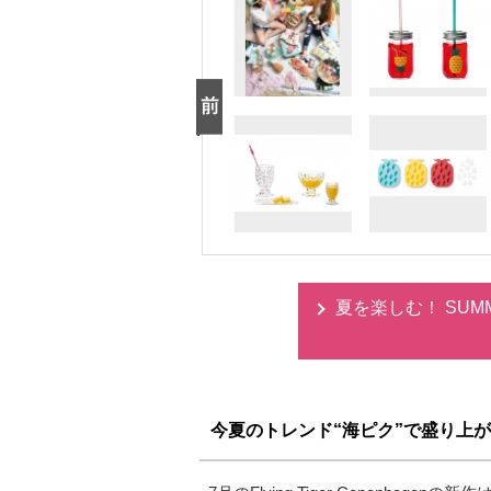
夏を楽しむ！ SUMMER I
今夏のトレンド“海ピク”で盛り上がろう－fo