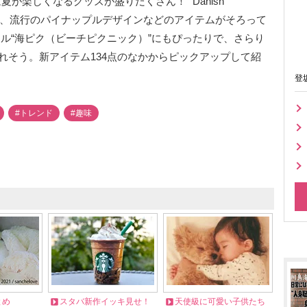
enの新作は夏が楽しくなるグッズが盛りだくさん！ “Danish
ーや、流行のパイナップルデザインなどのアイテムがそろって
ル“海ピク（ビーチピクニック）”にもぴったりで、さらり
れそう。新アイテム134点のなかからピックアップして紹
登
#トレンド
#趣味
とめ
スタバ新作イッキ見せ！
天使級に可愛い子供たち