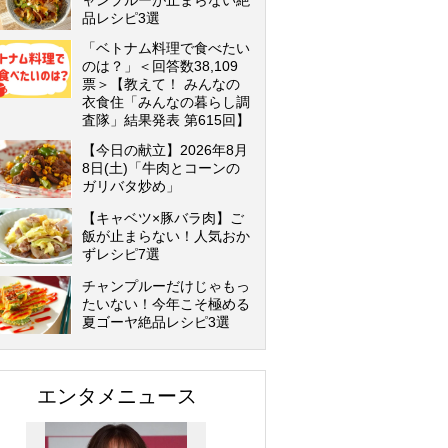
ャンプルーが止まらない絶
品レシピ3選
「ベトナム料理で食べたい
のは？」＜回答数38,109
票＞【教えて！ みんなの
衣食住「みんなの暮らし調
査隊」結果発表 第615回】
【今日の献立】2026年8月
8日(土)「牛肉とコーンの
ガリバタ炒め」
【キャベツ×豚バラ肉】ご
飯が止まらない！人気おか
ずレシピ7選
チャンプルーだけじゃもっ
たいない！今年こそ極める
夏ゴーヤ絶品レシピ3選
エンタメニュース