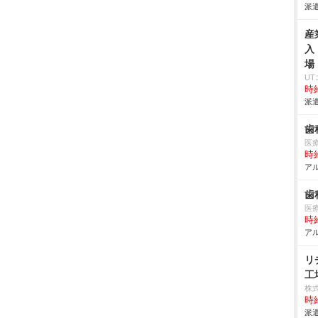
派遣
産
入
場
U
時給
派遣
歯
医
時給
アル
歯
医
時給
アル
リ
工
株
時給
派遣