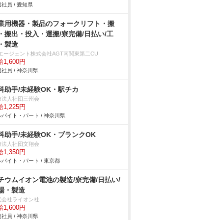
社員 / 愛知県
業用機器・製品のフォークリフト・搬
・搬出・投入・運搬/寮完備/日払い/工
・製造
Tエージェント株式会社AGT南関東第二CU
1,600円
社員 / 神奈川県
科助手/未経験OK・駅チカ
療法人社団三州会
1,225円
バイト・パート / 神奈川県
科助手/未経験OK・ブランクOK
療法人社団文翔会
1,350円
バイト・パート / 東京都
チウムイオン電池の製造/寮完備/日払い/
場・製造
式会社ライオン社
1,600円
社員 / 神奈川県