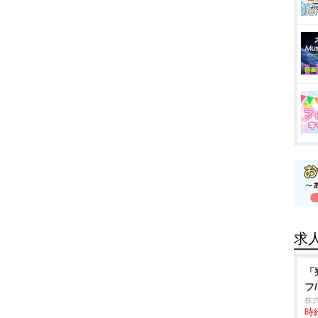
求
「
フ
株
時給