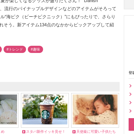
enの新作は夏が楽しくなるグッズが盛りだくさん！ “Danish
ーや、流行のパイナップルデザインなどのアイテムがそろって
ル“海ピク（ビーチピクニック）”にもぴったりで、さらり
れそう。新アイテム134点のなかからピックアップして紹
#トレンド
#趣味
登
とめ
スタバ新作イッキ見せ！
天使級に可愛い子供たち