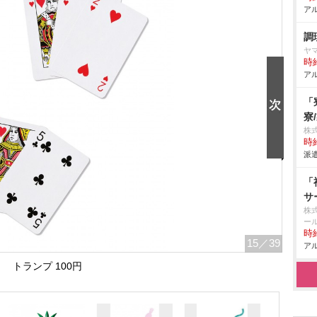
アル
調
ヤ
時給
アル
「
寮
株
時給
派遣
「
サ
株
ー
時給
15
／39
アル
トランプ 100円