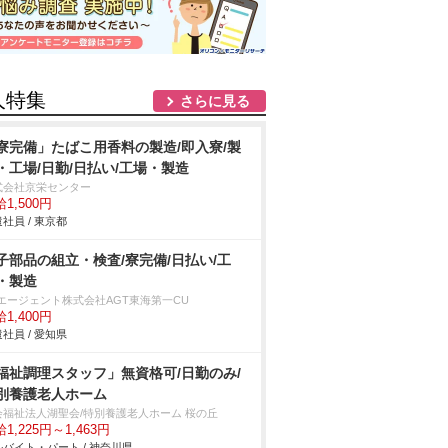
人特集
さらに見る
寮完備」たばこ用香料の製造/即入寮/製
・工場/日勤/日払い/工場・製造
式会社京栄センター
1,500円
社員 / 東京都
子部品の組立・検査/寮完備/日払い/工
・製造
Tエージェント株式会社AGT東海第一CU
1,400円
社員 / 愛知県
福祉調理スタッフ」無資格可/日勤のみ/
別養護老人ホーム
会福祉法人湖聖会/特別養護老人ホーム 桜の丘
1,225円～1,463円
バイト・パート / 神奈川県