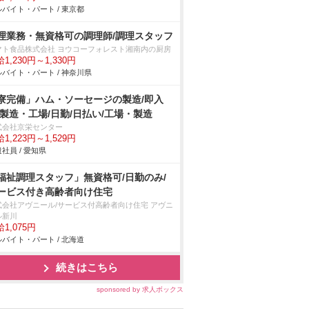
バイト・パート / 東京都
理業務・無資格可の調理師/調理スタッフ
マト食品株式会社 ヨウコーフォレスト湘南内の厨房
1,230円～1,330円
バイト・パート / 神奈川県
寮完備」ハム・ソーセージの製造/即入
/製造・工場/日勤/日払い/工場・製造
式会社京栄センター
1,223円～1,529円
社員 / 愛知県
福祉調理スタッフ」無資格可/日勤のみ/
ービス付き高齢者向け住宅
式会社アヴニール/サービス付高齢者向け住宅 アヴニ
ル新川
1,075円
バイト・パート / 北海道
続きはこちら
sponsored by 求人ボックス