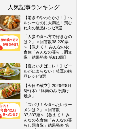
人気記事ランキング
【驚きのやわらかさ！】ヘ
ルシーなのに大満足！鶏む
ね肉の絶品レシピ8選
「人参の食べ方で好きなの
は？」＜回答数38,220票
＞【教えて！ みんなの衣
食住「みんなの暮らし調査
隊」結果発表 第613回】
【夏といえばコレ！】ビー
ルが止まらない！枝豆の絶
品レシピ8選
【今日の献立】2026年8月
6日(木)「豚肉のみそ漬け
焼き」
「ズバリ！今食べたいラー
メンは？」＜回答数
37,337票＞【教えて！ み
んなの衣食住「みんなの暮
らし調査隊」結果発表 第