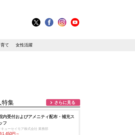
子育て
女性活躍
人特集
さらに見る
院内受付およびアメニティ配布・補充ス
ッフ
タキューセイモア株式会社 業務部
1,450円～