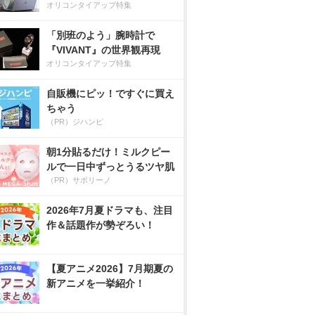
オリコンタイアップ特集
「別班のよう」腕時計で
『VIVANT』の世界観再現
オリコンタイアップ特集
自販機にピッ！ですぐに買え
ちゃう
（PR）ジハンピ
朝1分貼るだけ！ミルクピー
ルで一日中ずっとうるツヤ肌
（PR）サボリーノ
2026年7月夏ドラマも、注目
作＆話題作が勢ぞろい！
【夏アニメ2026】7月期夏の
新アニメを一挙紹介！