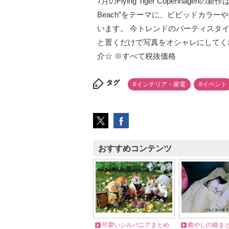
7月のFlying Tiger Copenhag
Beach”をテーマに、ビビッドカラ
います。 今トレンドのパーティスタイ
と置くだけで写真をオシャレにしてく
介☆ ※すべて税抜価格
タグ
#インテリア・家電
#イベント
おすすめコンテンツ
可愛いシルバニアまとめ
癒やしの猫ま