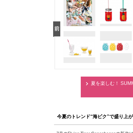
夏を楽しむ！ SUMMER I
今夏のトレンド“海ピク”で盛り上がろう－fo