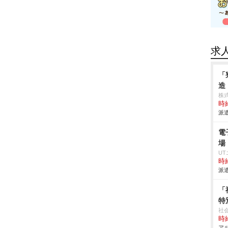
求
「
造
株
時給
派遣
電
場
U
時給
派遣
「
特
社
時給
アル