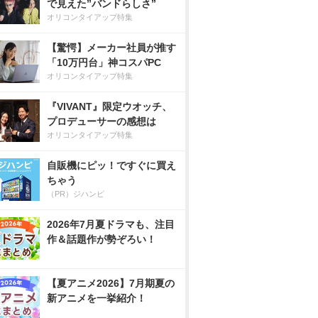
で見えた”バンドらしさ”
オリコンタイアップ特集
【驚愕】メーカー社員が推す
「10万円台」神コスパPC
オリコンタイアップ特集
『VIVANT』限定ウオッチ、
プロデューサーの感想は
オリコンタイアップ特集
自販機にピッ！ですぐに買え
ちゃう
（PR）ジハンピ
2026年7月夏ドラマも、注目
作＆話題作が勢ぞろい！
【夏アニメ2026】7月期夏の
新アニメを一挙紹介！