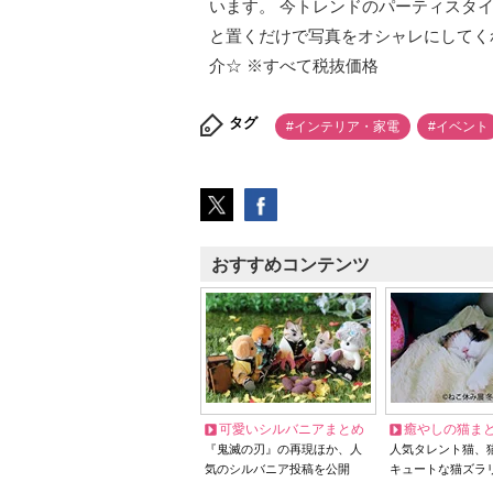
います。 今トレンドのパーティスタイ
と置くだけで写真をオシャレにしてく
介☆ ※すべて税抜価格
タグ
#インテリア・家電
#イベント
おすすめコンテンツ
可愛いシルバニアまとめ
癒やしの猫ま
『鬼滅の刃』の再現ほか、人
人気タレント猫、
気のシルバニア投稿を公開
キュートな猫ズラ