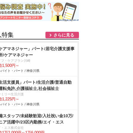
人特集
さらに見る
ケアマネジャー」パート/居宅介護支援事
所/ケアマネジャー
イフ・ケアプラン川崎
1,500円～
バイト・パート / 神奈川県
生活支援員」パート/生活介護/普通自動
運転免許,介護福祉士,社会福祉士
ァミリー生活介護
1,225円～
バイト・パート / 神奈川県
備スタッフ/未経験歓迎/入社祝い金10万/
ニア活躍中/23区内勤務/エイ・エス
イ・エス株式会社
1万2,000円～1万6,000円