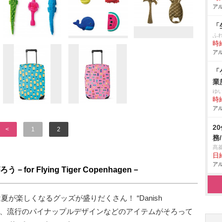
アル
「
ふ
時給
アル
「
業
ゆ
時給
アル
2
<
1
2
務
髙
日給
アル
r Flying Tiger Copenhagen－
enの新作は夏が楽しくなるグッズが盛りだくさん！ “Danish
ーや、流行のパイナップルデザインなどのアイテムがそろって