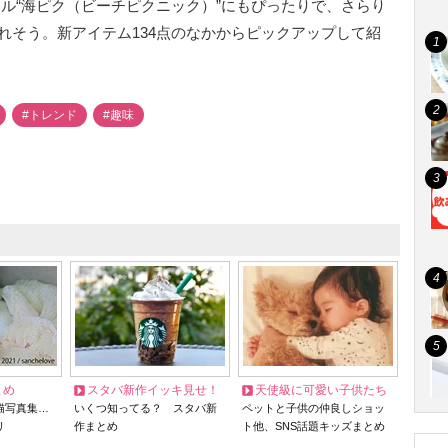
ル“海ピク（ビーチピクニック）”にもぴったりで、さらり
れそう。新アイテム134点のなかからピックアップして紹
#トレンド
#趣味
とめ
スタバ新作イッキ見せ！
天使級に可愛い子供たち
猫写真集…
いくつ知ってる？ スタバ新
ペットと子供の仲良しショッ
リ
作まとめ
ト他、SNS話題キッズまとめ