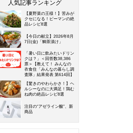
人気記事ランキング
【夏野菜の王様！】苦みが
クセになる！ピーマンの絶
品レシピ8選
【今日の献立】2026年8月
7日(金)「鯛茶漬け」
「暑い日に飲みたいドリン
クは？」＜回答数38,386
票＞【教えて！ みんなの
衣食住「みんなの暮らし調
査隊」結果発表 第614回】
【驚きのやわらかさ！】ヘ
ルシーなのに大満足！鶏む
ね肉の絶品レシピ8選
注目の“アゼライン酸”、新
商品