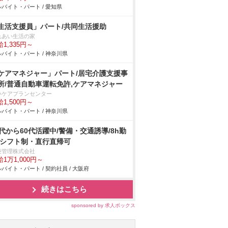
バイト・パート / 愛知県
生活支援員」パート/共同生活援助
れあい生活の家
1,335円～
バイト・パート / 神奈川県
ケアマネジャー」パート/居宅介護支援事
所/普通自動車運転免許,ケアマネジャー
いケアプランセンター
1,500円～
バイト・パート / 神奈川県
0代から60代活躍中/警備・交通誘導/8h勤
/シフト制・直行直帰可
菱管理株式会社
1万1,000円～
バイト・パート / 契約社員 / 大阪府
続きはこちら
sponsored by 求人ボックス