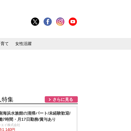
子育て
女性活躍
人特集
さらに見る
南海浜水族館の清掃パート/未経験歓迎/
働7時間・月17日勤務/賞与あり
ンエイ株式会社
1,140円