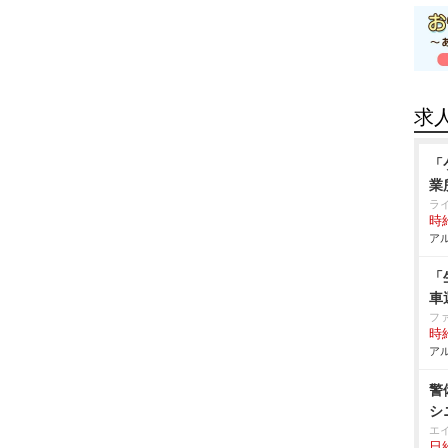
求
「
業
ラ
時給
アル
「
車
フ
時給
アル
警
シ
エ
日給