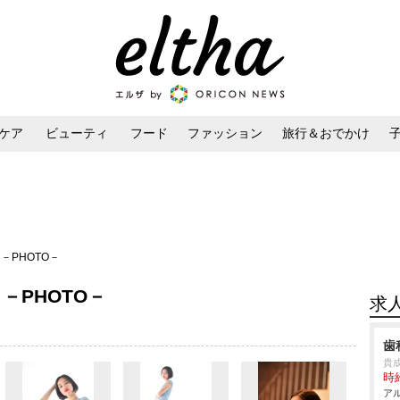
ケア
ビューティ
フード
ファッション
旅行＆おでかけ
ンケア
ダイエット・ボディケア
ヘアスタイル・ヘアアレンジ
ew －PHOTO－
ew －PHOTO－
求
歯
貴
時給
アル