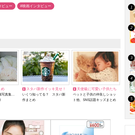
タビュー
#映画インタビュー
とめ
スタバ新作イッキ見せ！
天使級に可愛い子供たち
猫写真集…
いくつ知ってる？ スタバ新
ペットと子供の仲良しショッ
リ
作まとめ
ト他、SNS話題キッズまとめ