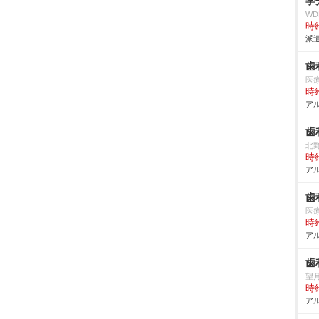
学
W
時給
派遣
歯
医
時給
アル
歯
北
時給
アル
歯
医
時給
アル
歯
望
時給
アル