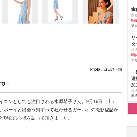
歯
医
時給
アル
リ
タ
株
時給
アル
Photo：臼田洋一郎
「
運
OTO－
加
エ
株
派遣
組
イコンとしても注目される水原希子さん。9月16日（土）
場
いボーイと出会う男すべて狂わせるガール』の撮影秘話か
ど現在の心境を語って頂きました。