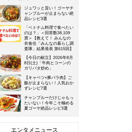
ジュワッと旨い！ゴーヤチ
ャンプルーが止まらない絶
品レシピ3選
「ベトナム料理で食べたい
のは？」＜回答数38,109
票＞【教えて！ みんなの
衣食住「みんなの暮らし調
査隊」結果発表 第615回】
【今日の献立】2026年8月
8日(土)「牛肉とコーンの
ガリバタ炒め」
【キャベツ×豚バラ肉】ご
飯が止まらない！人気おか
ずレシピ7選
チャンプルーだけじゃもっ
たいない！今年こそ極める
夏ゴーヤ絶品レシピ3選
エンタメニュース