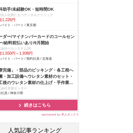
科助手/未経験OK・短時間OK
療法人社団たもつデンタルクリニック
1,226円
バイト・パート / 東京都
ーダー/マイナンバーカードのコールセン
ー/給料前払いあり/9月開始
式会社ベルシステム24
1,550円～1,938円
バイト・パート / 契約社員 / 北海道
寮完備」・部品のピッキング・各工程へ
搬・加工設備へウレタン素材のセット・
工後のウレタン素材の仕上げ・手作業
アドライバーを使用しての車用シートの
式会社京栄センター
社員 / 神奈川県
付け・製品の検査作業/即入寮/製造・工
続きはこちら
sponsored by 求人ボックス
人気記事ランキング