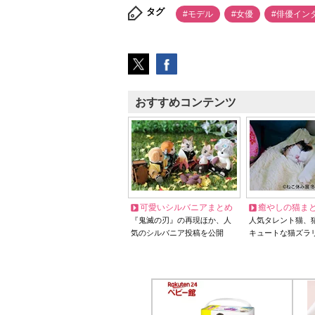
タグ
#モデル
#女優
#俳優イン
おすすめコンテンツ
可愛いシルバニアまとめ
癒やしの猫ま
『鬼滅の刃』の再現ほか、人
人気タレント猫、
気のシルバニア投稿を公開
キュートな猫ズラ