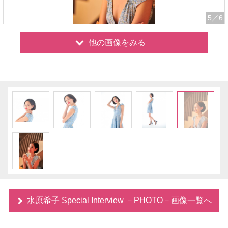
5
／6
他の画像をみる
水原希子 Special Interview －PHOTO－画像一覧へ