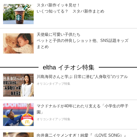
スタバ新作イッキ見せ！
いくつ知ってる？ スタバ新作まとめ
天使級に可愛い子供たち
ペットと子供の仲良しショット他、SNS話題キッズ
まとめ
eltha イチオシ特集
川島海荷さんと学ぶ 日常に潜む“人身取引”のリアル
オリコンタイアップ特集
マクドナルドが40年にわたり支える「小学生の甲子
園」
オリコンタイアップ特集
向井康二イケメンすぎ！純愛『（LOVE SONG）』