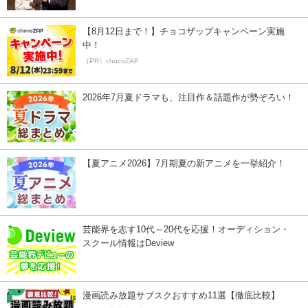
【8月12日まで！】チョコザップキャンペーン実施
中！
（PR）chocoZAP
2026年7月夏ドラマも、注目作＆話題作が勢ぞろい！
【夏アニメ2026】7月期夏の新アニメを一挙紹介！
芸能界を志す10代～20代を応援！オーディション・
スクール情報はDeview
漫画読み放題サブスクおすすめ11選【徹底比較】