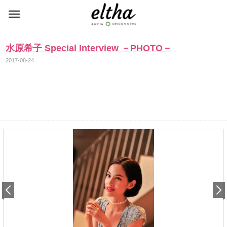
水原希子 Special Interview －PHOTO－
2017-08-24