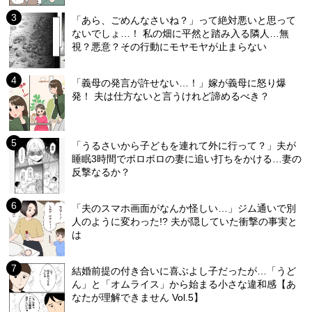
「あら、ごめんなさいね？」って絶対悪いと思って
ないでしょ…！ 私の畑に平然と踏み入る隣人…無
視？悪意？その行動にモヤモヤが止まらない
「義母の発言が許せない…！」嫁が義母に怒り爆
発！ 夫は仕方ないと言うけれど諦めるべき？
「うるさいから子どもを連れて外に行って？」夫が
睡眠3時間でボロボロの妻に追い打ちをかける…妻の
反撃なるか？
「夫のスマホ画面がなんか怪しい…」ジム通いで別
人のように変わった!? 夫が隠していた衝撃の事実と
は
結婚前提の付き合いに喜ぶよし子だったが…「うど
ん」と「オムライス」から始まる小さな違和感【あ
なたが理解できません Vol.5】