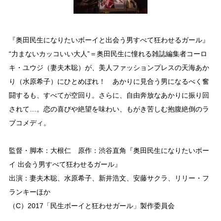
『奥田民生になりたいボーイと出会う男すべて狂わせるガール』
“力まないカッコいい大人”＝奥田民生に憧れる雑誌編集者コーロ
キ・ユウジ（妻夫木聡）が、美人ファッションプレスの天海あか
り（水原希子）にひとめぼれ！ あかりに見合う男になるべく奮
闘するも、すべてが空回り。さらに、自由奔放なあかりに振り回
されて…。恋の喜びや絶望を味わい、もがき苦しむ抱腹絶倒のラ
ブコメディ。
監督・脚本：大根仁 原作：渋谷直角『奥田民生になりたいボー
イ 出会う男すべて狂わせるガール』
出演：妻夫木聡、水原希子、新井浩文、安藤サクラ、リリー・フ
ランキーほか
（C）2017「民生ボーイと狂わせガール」製作委員会