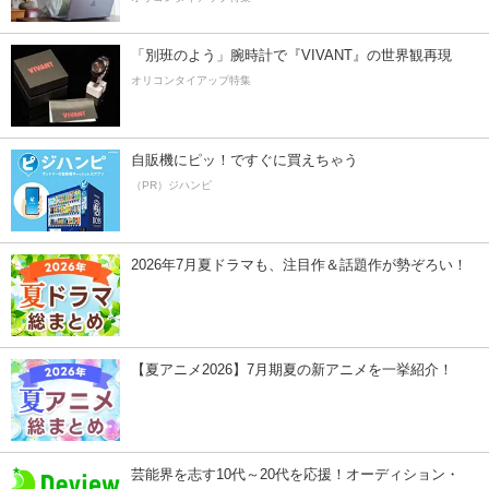
「別班のよう」腕時計で『VIVANT』の世界観再現
オリコンタイアップ特集
自販機にピッ！ですぐに買えちゃう
（PR）ジハンピ
2026年7月夏ドラマも、注目作＆話題作が勢ぞろい！
【夏アニメ2026】7月期夏の新アニメを一挙紹介！
芸能界を志す10代～20代を応援！オーディション・