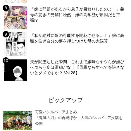
「嫁に問題があるから息子が目移りしたのよ！」義
母の驚きの見解に唖然…嫁の高学歴が原因だと主
張!?
「私が絶対に娘の可能性を開花させる…！」娘に高
額を注ぎ自分の夢を押しつけた母の大誤算
夫が闇堕ちした瞬間…これまで嫌味なヤツらが媚び
へつらう姿は滑稽だな！【母親ならすべてを許さな
いとダメですか？ Vol.28】
ピックアップ
可愛いシルバニアまとめ
『鬼滅の刃』の再現ほか、人気のシルバニア投稿を
公開