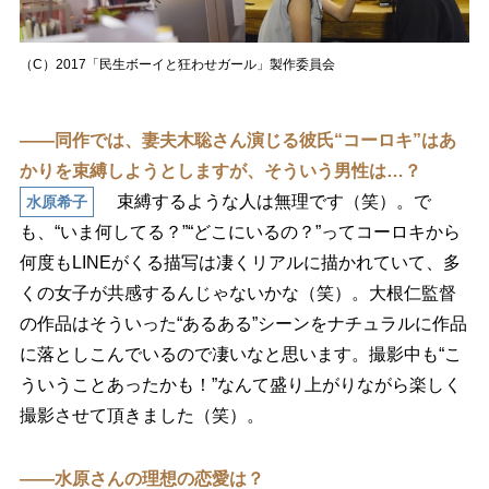
（C）2017「民生ボーイと狂わせガール」製作委員会
――同作では、妻夫木聡さん演じる彼氏“コーロキ”はあ
かりを束縛しようとしますが、そういう男性は…？
束縛するような人は無理です（笑）。で
水原希子
も、“いま何してる？”“どこにいるの？”ってコーロキから
何度もLINEがくる描写は凄くリアルに描かれていて、多
くの女子が共感するんじゃないかな（笑）。大根仁監督
の作品はそういった“あるある”シーンをナチュラルに作品
に落としこんでいるので凄いなと思います。撮影中も“こ
ういうことあったかも！”なんて盛り上がりながら楽しく
撮影させて頂きました（笑）。
――水原さんの理想の恋愛は？