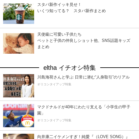
スタバ新作イッキ見せ！
いくつ知ってる？ スタバ新作まとめ
天使級に可愛い子供たち
ペットと子供の仲良しショット他、SNS話題キッズ
まとめ
eltha イチオシ特集
川島海荷さんと学ぶ 日常に潜む“人身取引”のリアル
オリコンタイアップ特集
マクドナルドが40年にわたり支える「小学生の甲子
園」
オリコンタイアップ特集
向井康二イケメンすぎ！純愛『（LOVE SONG）』