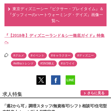
東京ディズニーシー『ピクサー・プレイタイム』＆
『ダッフィーのハートウォーミング・デイズ』画像一
覧へ
『【2018冬】ディズニーランド＆シー徹底ガイド』特集
へ
#グルメ
#イベント
#キャラクター
#ディズニー
#elthaトレンド
#SNS映え
#カワイイ
さらに見る
求人特集
「週2から可」調理スタッフ/無資格可/シフト相談可/住宅型