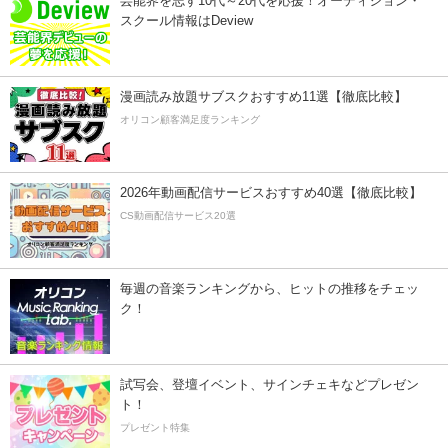
芸能界を志す10代～20代を応援！オーディション・
スクール情報はDeview
漫画読み放題サブスクおすすめ11選【徹底比較】
オリコン顧客満足度ランキング
2026年動画配信サービスおすすめ40選【徹底比較】
CS動画配信サービス20選
毎週の音楽ランキングから、ヒットの推移をチェッ
ク！
試写会、登壇イベント、サインチェキなどプレゼン
ト！
プレゼント特集