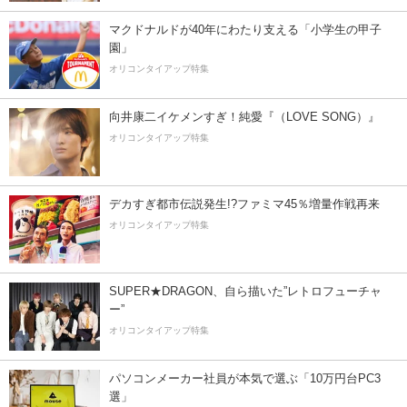
マクドナルドが40年にわたり支える「小学生の甲子
園」
オリコンタイアップ特集
向井康二イケメンすぎ！純愛『（LOVE SONG）』
オリコンタイアップ特集
デカすぎ都市伝説発生!?ファミマ45％増量作戦再来
オリコンタイアップ特集
SUPER★DRAGON、自ら描いた”レトロフューチャ
ー”
オリコンタイアップ特集
パソコンメーカー社員が本気で選ぶ「10万円台PC3
選」