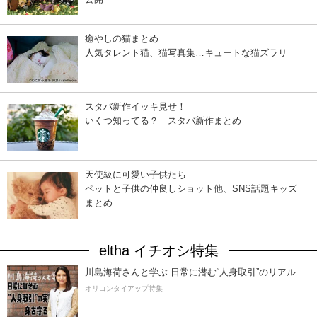
癒やしの猫まとめ
人気タレント猫、猫写真集…キュートな猫ズラリ
スタバ新作イッキ見せ！
いくつ知ってる？ スタバ新作まとめ
天使級に可愛い子供たち
ペットと子供の仲良しショット他、SNS話題キッズ
まとめ
eltha イチオシ特集
川島海荷さんと学ぶ 日常に潜む“人身取引”のリアル
オリコンタイアップ特集