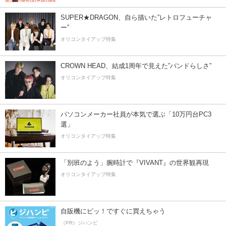
SUPER★DRAGON、自ら描いた”レトロフューチャ
ー”
オリコンタイアップ特集
CROWN HEAD、結成1周年で見えた”バンドらしさ”
オリコンタイアップ特集
パソコンメーカー社員が本気で選ぶ「10万円台PC3
選」
オリコンタイアップ特集
「別班のよう」腕時計で『VIVANT』の世界観再現
オリコンタイアップ特集
自販機にピッ！ですぐに買えちゃう
（PR）ジハンピ