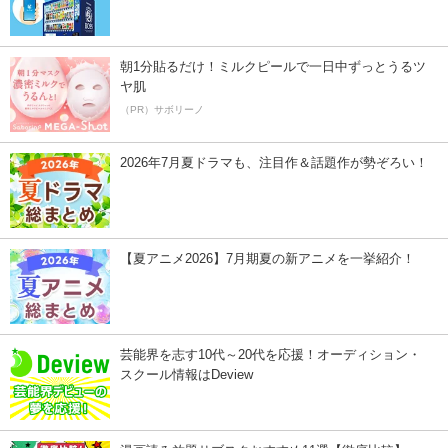
朝1分貼るだけ！ミルクピールで一日中ずっとうるツ
ヤ肌
（PR）サボリーノ
2026年7月夏ドラマも、注目作＆話題作が勢ぞろい！
【夏アニメ2026】7月期夏の新アニメを一挙紹介！
芸能界を志す10代～20代を応援！オーディション・
スクール情報はDeview