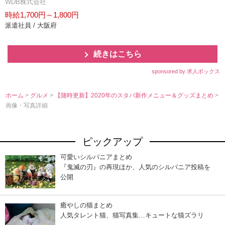
WDB株式会社
時給1,700円～1,800円
派遣社員 / 大阪府
続きはこちら
sponsored by 求人ボックス
ホーム
>
グルメ
>
【随時更新】2020年のスタバ新作メニュー＆グッズまとめ
>
画像・写真詳細
ピックアップ
可愛いシルバニアまとめ
『鬼滅の刃』の再現ほか、人気のシルバニア投稿を
公開
癒やしの猫まとめ
人気タレント猫、猫写真集…キュートな猫ズラリ