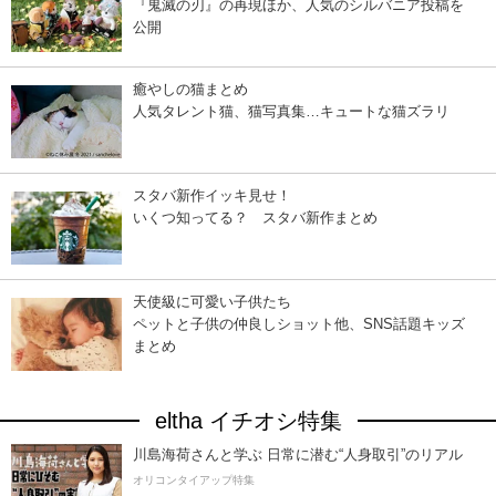
『鬼滅の刃』の再現ほか、人気のシルバニア投稿を
公開
癒やしの猫まとめ
人気タレント猫、猫写真集…キュートな猫ズラリ
スタバ新作イッキ見せ！
いくつ知ってる？ スタバ新作まとめ
天使級に可愛い子供たち
ペットと子供の仲良しショット他、SNS話題キッズ
まとめ
eltha イチオシ特集
川島海荷さんと学ぶ 日常に潜む“人身取引”のリアル
オリコンタイアップ特集