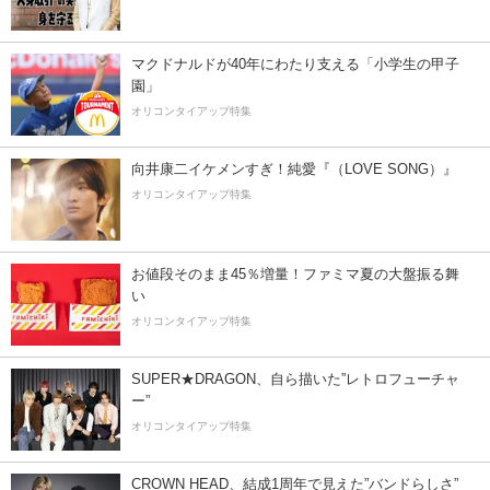
マクドナルドが40年にわたり支える「小学生の甲子
園」
オリコンタイアップ特集
向井康二イケメンすぎ！純愛『（LOVE SONG）』
オリコンタイアップ特集
お値段そのまま45％増量！ファミマ夏の大盤振る舞
い
オリコンタイアップ特集
SUPER★DRAGON、自ら描いた”レトロフューチャ
ー”
オリコンタイアップ特集
CROWN HEAD、結成1周年で見えた”バンドらしさ”