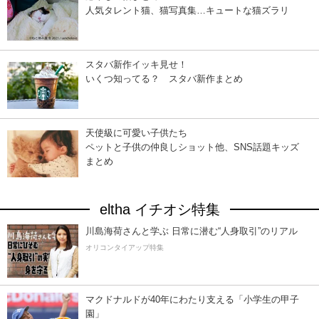
人気タレント猫、猫写真集…キュートな猫ズラリ
スタバ新作イッキ見せ！
いくつ知ってる？ スタバ新作まとめ
天使級に可愛い子供たち
ペットと子供の仲良しショット他、SNS話題キッズ
まとめ
eltha イチオシ特集
川島海荷さんと学ぶ 日常に潜む“人身取引”のリアル
オリコンタイアップ特集
マクドナルドが40年にわたり支える「小学生の甲子
園」