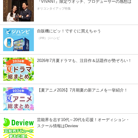
『VIVANT』限定ウオッチ、プロデューサーの感想は
オリコンタイアップ特集
自販機にピッ！ですぐに買えちゃう
（PR）ジハンピ
2026年7月夏ドラマも、注目作＆話題作が勢ぞろい！
【夏アニメ2026】7月期夏の新アニメを一挙紹介！
芸能界を志す10代～20代を応援！オーディション・
スクール情報はDeview