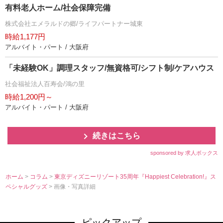
有料老人ホーム/社会保障完備
株式会社エメラルドの郷/ライフパートナー城東
時給1,177円
アルバイト・パート / 大阪府
「未経験OK」調理スタッフ/無資格可/シフト制/ケアハウス
社会福祉法人百寿会/鴻の里
時給1,200円～
アルバイト・パート / 大阪府
続きはこちら
sponsored by 求人ボックス
ホーム
>
コラム
>
東京ディズニーリゾート35周年『Happiest Celebration!』ス
ペシャルグッズ
> 画像・写真詳細
ピックアップ