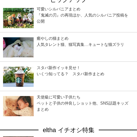
可愛いシルバニアまとめ
『鬼滅の刃』の再現ほか、人気のシルバニア投稿を
公開
癒やしの猫まとめ
人気タレント猫、猫写真集…キュートな猫ズラリ
スタバ新作イッキ見せ！
いくつ知ってる？ スタバ新作まとめ
天使級に可愛い子供たち
ペットと子供の仲良しショット他、SNS話題キッズ
まとめ
eltha イチオシ特集