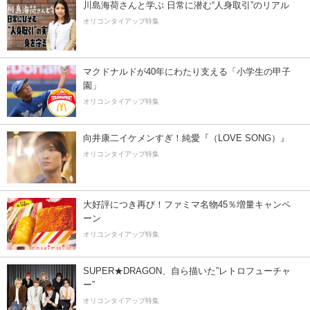
川島海荷さんと学ぶ 日常に潜む“人身取引”のリアル
オリコンタイアップ特集
マクドナルドが40年にわたり支える「小学生の甲子
園」
オリコンタイアップ特集
向井康二イケメンすぎ！純愛『（LOVE SONG）』
オリコンタイアップ特集
大好評につき再び！ファミマ名物45％増量キャンペ
ーン
オリコンタイアップ特集
SUPER★DRAGON、自ら描いた”レトロフューチャ
ー”
オリコンタイアップ特集