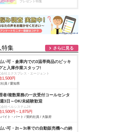
プレゼント特集
人特集
さらに見る
払い可・倉庫内での3温帯商品のピッキ
グと入庫作業スタッフ!
式会社エクスプレス・エージェント
1,500円
社員 / 愛知県
理者/複数業務の一次受付コールセンタ
/週3日～OK/未経験歓迎
式会社ベルシステム24
1,500円～1,875円
バイト・パート / 契約社員 / 大阪府
払い可・2t～3t車での自動販売機への納