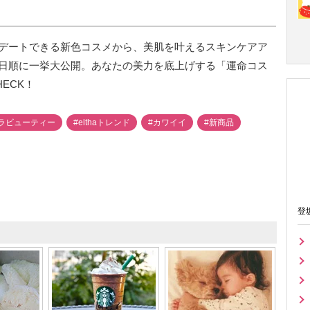
デートできる新色コスメから、美肌を叶えるスキンケアア
日順に一挙大公開。あなたの美力を底上げする「運命コス
ECK！
ラビューティー
#elthaトレンド
#カワイイ
#新商品
登