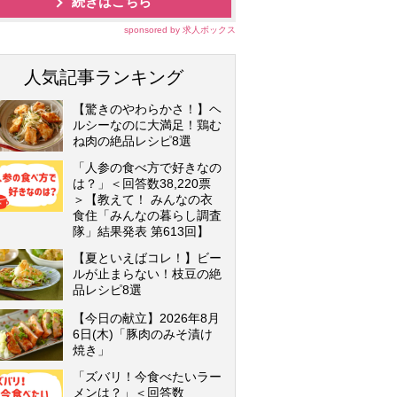
続きはこちら
sponsored by 求人ボックス
人気記事ランキング
【驚きのやわらかさ！】ヘ
ルシーなのに大満足！鶏む
ね肉の絶品レシピ8選
「人参の食べ方で好きなの
は？」＜回答数38,220票
＞【教えて！ みんなの衣
食住「みんなの暮らし調査
隊」結果発表 第613回】
【夏といえばコレ！】ビー
ルが止まらない！枝豆の絶
品レシピ8選
【今日の献立】2026年8月
6日(木)「豚肉のみそ漬け
焼き」
「ズバリ！今食べたいラー
メンは？」＜回答数