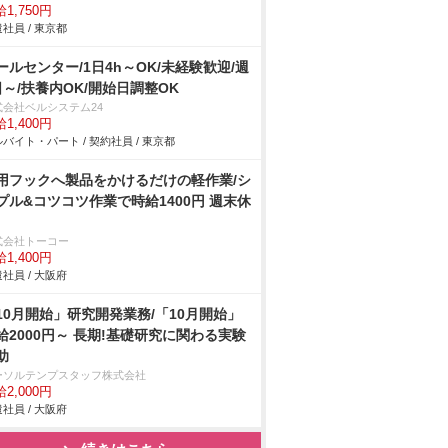
1,750円
社員 / 東京都
ールセンター/1日4h～OK/未経験歓迎/週
日～/扶養内OK/開始日調整OK
式会社ベルシステム24
1,400円
バイト・パート / 契約社員 / 東京都
用フックへ製品をかけるだけの軽作業/シ
プル&コツコツ作業で時給1400円 週末休
式会社トーコー
1,400円
社員 / 大阪府
10月開始」研究開発業務/「10月開始」
給2000円～ 長期!基礎研究に関わる実験
助
ーソルテンプスタッフ株式会社
2,000円
社員 / 大阪府