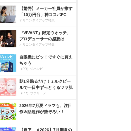
【驚愕】メーカー社員が推す
「10万円台」神コスパPC
オリコンタイアップ特集
『VIVANT』限定ウオッチ、
プロデューサーの感想は
オリコンタイアップ特集
自販機にピッ！ですぐに買え
ちゃう
（PR）ジハンピ
朝1分貼るだけ！ミルクピー
ルで一日中ずっとうるツヤ肌
（PR）サボリーノ
2026年7月夏ドラマも、注目
作＆話題作が勢ぞろい！
【夏アニメ2026】7月期夏の