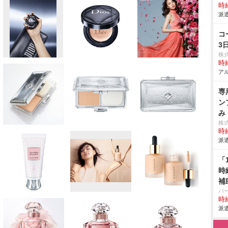
時給
派遣
コ
3
株
時給
アル
専
ン
み
株
時給
派遣
「
時
補
パ
時給
派遣