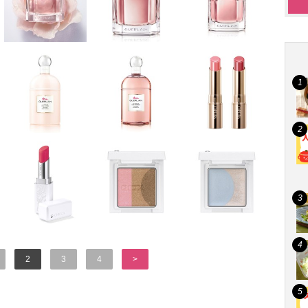
2
3
4
>