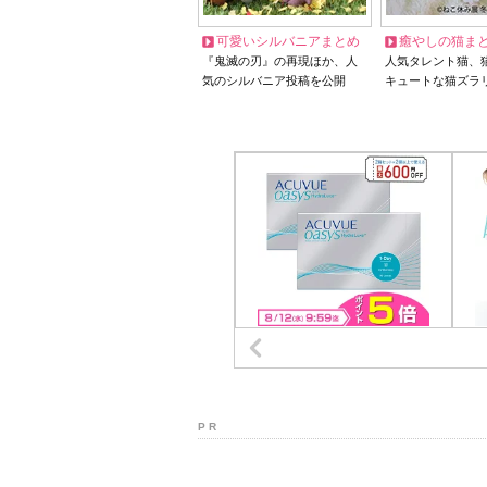
可愛いシルバニアまとめ
癒やしの猫ま
『鬼滅の刃』の再現ほか、人
人気タレント猫、
気のシルバニア投稿を公開
キュートな猫ズラ
P R