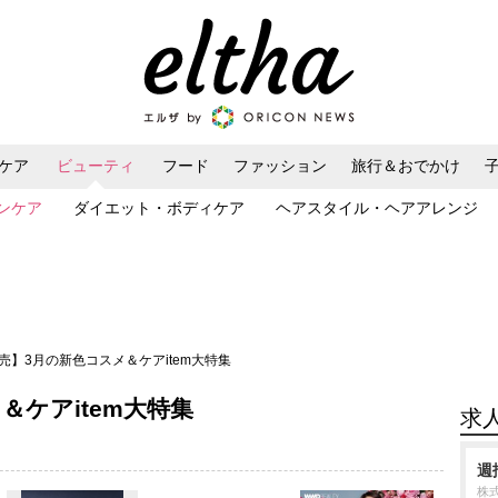
ケア
ビューティ
フード
ファッション
旅行＆おでかけ
ンケア
ダイエット・ボディケア
ヘアスタイル・ヘアアレンジ
売】3月の新色コスメ＆ケアitem大特集
＆ケアitem大特集
求
週
株