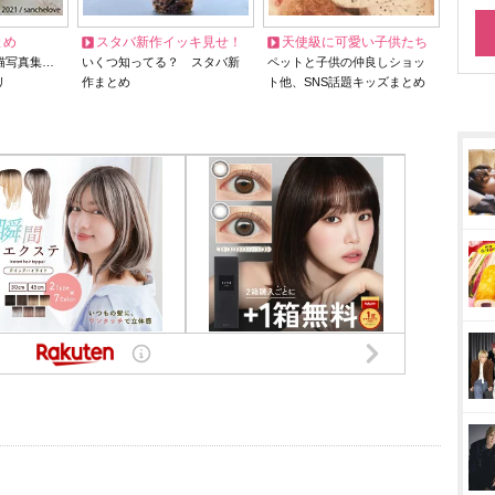
とめ
スタバ新作イッキ見せ！
天使級に可愛い子供たち
猫写真集…
いくつ知ってる？ スタバ新
ペットと子供の仲良しショッ
リ
作まとめ
ト他、SNS話題キッズまとめ