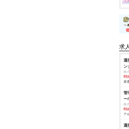
求
週
ン
株
時給
派遣
管
ー
株
時給
アル
週