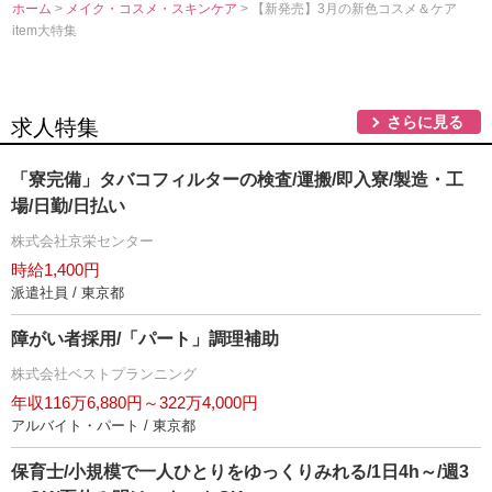
ホーム
>
メイク・コスメ・スキンケア
> 【新発売】3月の新色コスメ＆ケア
item大特集
さらに見る
求人特集
「寮完備」タバコフィルターの検査/運搬/即入寮/製造・工
場/日勤/日払い
株式会社京栄センター
時給1,400円
派遣社員 / 東京都
障がい者採用/「パート」調理補助
株式会社ベストプランニング
年収116万6,880円～322万4,000円
アルバイト・パート / 東京都
保育士/小規模で一人ひとりをゆっくりみれる/1日4h～/週3