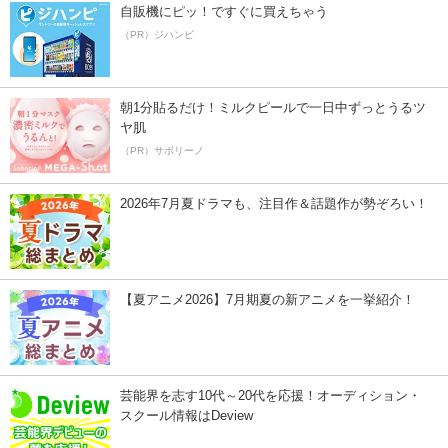
自販機にピッ！ですぐに買えちゃう
（PR）ジハンピ
朝1分貼るだけ！ミルクピールで一日中ずっとうるツ
ヤ肌
（PR）サボリーノ
2026年7月夏ドラマも、注目作＆話題作が勢ぞろい！
【夏アニメ2026】7月期夏の新アニメを一挙紹介！
芸能界を志す10代～20代を応援！オーディション・
スクール情報はDeview