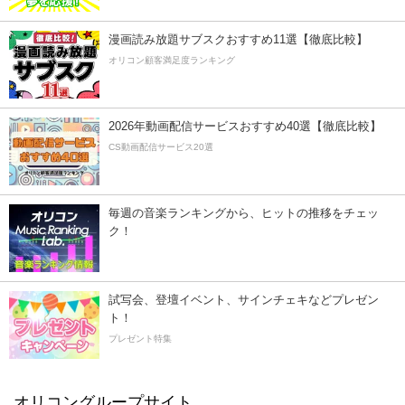
漫画読み放題サブスクおすすめ11選【徹底比較】
オリコン顧客満足度ランキング
2026年動画配信サービスおすすめ40選【徹底比較】
CS動画配信サービス20選
毎週の音楽ランキングから、ヒットの推移をチェッ
ク！
試写会、登壇イベント、サインチェキなどプレゼン
ト！
プレゼント特集
オリコングループサイト