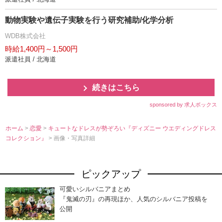
動物実験や遺伝子実験を行う研究補助/化学分析
WDB株式会社
時給1,400円～1,500円
派遣社員 / 北海道
続きはこちら
sponsored by 求人ボックス
ホーム
>
恋愛
>
キュートなドレスが勢ぞろい『ディズニー ウエディングドレス
コレクション』
> 画像・写真詳細
ピックアップ
可愛いシルバニアまとめ
『鬼滅の刃』の再現ほか、人気のシルバニア投稿を
公開