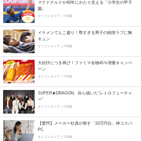
マクドナルドが40年にわたり支える「小学生の甲子
園」
オリコンタイアップ特集
イケメンてんこ盛り！尊すぎる男子の純情ラブに胸
キュン
オリコンタイアップ特集
大好評につき再び！ファミマ名物45％増量キャンペ
ーン
オリコンタイアップ特集
SUPER★DRAGON、自ら描いた”レトロフューチャ
ー”
オリコンタイアップ特集
【驚愕】メーカー社員が推す「10万円台」神コスパ
PC
オリコンタイアップ特集