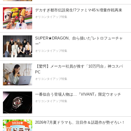
デカすぎ都市伝説発生!?ファミマ45％増量作戦再来
オリコンタイアップ特集
SUPER★DRAGON、自ら描いた”レトロフューチャ
ー”
オリコンタイアップ特集
【驚愕】メーカー社員が推す「10万円台」神コスパ
PC
オリコンタイアップ特集
一番似合う登場人物は…『VIVANT』限定ウオッチ
オリコンタイアップ特集
2026年7月夏ドラマも、注目作＆話題作が勢ぞろい！