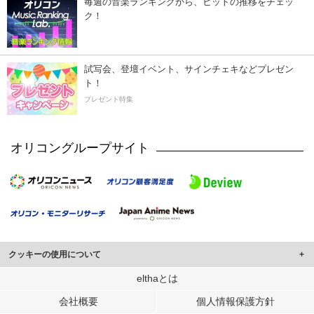
毎週の音楽ランキングから、ヒットの推移をチェッ
ク！
試写会、登壇イベント、サインチェキなどプレゼン
ト！
プレゼント特集
オリコングループサイト
クッキーの使用について
このサイトでは Cookie を使用して、ユーザーに合わせたコンテンツや広告の
elthaとは
表示、ソーシャル メディア機能の提供、広告の表示回数やクリック数の測定を
会社概要
個人情報保護方針
行っています。
また、ユーザーによるサイトの利用状況についても情報を収集し、ソーシャル