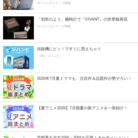
オリコンタイアップ特集
「別班のよう」腕時計で『VIVANT』の世界観再現
オリコンタイアップ特集
自販機にピッ！ですぐに買えちゃう
（PR）ジハンピ
2026年7月夏ドラマも、注目作＆話題作が勢ぞろい！
【夏アニメ2026】7月期夏の新アニメを一挙紹介！
芸能界を志す10代～20代を応援！オーディション・