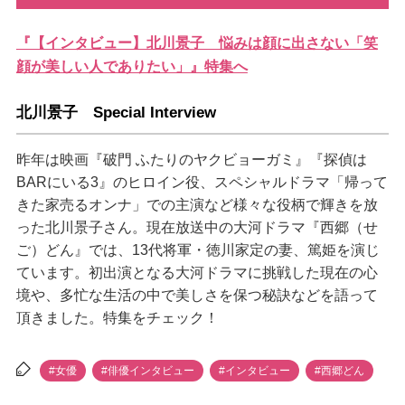
『【インタビュー】北川景子 悩みは顔に出さない「笑
顔が美しい人でありたい」』特集へ
北川景子 Special Interview
昨年は映画『破門 ふたりのヤクビョーガミ』『探偵は
BARにいる3』のヒロイン役、スペシャルドラマ「帰って
きた家売るオンナ」での主演など様々な役柄で輝きを放
った北川景子さん。現在放送中の大河ドラマ『西郷（せ
ご）どん』では、13代将軍・徳川家定の妻、篤姫を演じ
ています。初出演となる大河ドラマに挑戦した現在の心
境や、多忙な生活の中で美しさを保つ秘訣などを語って
頂きました。特集をチェック！
#女優
#俳優インタビュー
#インタビュー
#西郷どん