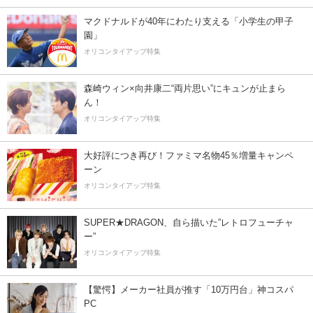
マクドナルドが40年にわたり支える「小学生の甲子
園」
オリコンタイアップ特集
森崎ウィン×向井康二“両片思い”にキュンが止まら
ん！
オリコンタイアップ特集
大好評につき再び！ファミマ名物45％増量キャンペ
ーン
オリコンタイアップ特集
SUPER★DRAGON、自ら描いた”レトロフューチャ
ー”
オリコンタイアップ特集
【驚愕】メーカー社員が推す「10万円台」神コスパ
PC