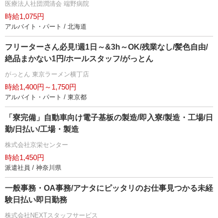
医療法人社団潤清会 端野病院
時給1,075円
アルバイト・パート / 北海道
フリーターさん必見!週1日～&3h～OK/残業なし/髪色自由/
絶品まかない1円/ホールスタッフ/がっとん
がっとん 東京ラーメン横丁店
時給1,400円～1,750円
アルバイト・パート / 東京都
「寮完備」自動車向け電子基板の製造/即入寮/製造・工場/日
勤/日払い/工場・製造
株式会社京栄センター
時給1,450円
派遣社員 / 神奈川県
一般事務・OA事務/アナタにピッタリのお仕事見つかる未経
験日払い即日勤務
株式会社NEXTスタッフサービス