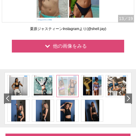
13
／19
栗原ジャスティーンInstagramより(@shell.jay)
他の画像をみる