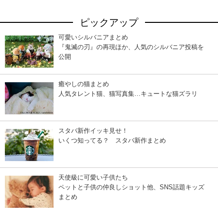
ピックアップ
可愛いシルバニアまとめ
『鬼滅の刃』の再現ほか、人気のシルバニア投稿を
公開
癒やしの猫まとめ
人気タレント猫、猫写真集…キュートな猫ズラリ
スタバ新作イッキ見せ！
いくつ知ってる？ スタバ新作まとめ
天使級に可愛い子供たち
ペットと子供の仲良しショット他、SNS話題キッズ
まとめ