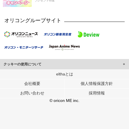
プレゼント特集
オリコングループサイト
クッキーの使用について
このサイトでは Cookie を使用して、ユーザーに合わせたコンテンツや広告の
elthaとは
表示、ソーシャル メディア機能の提供、広告の表示回数やクリック数の測定を
会社概要
個人情報保護方針
行っています。
また、ユーザーによるサイトの利用状況についても情報を収集し、ソーシャル
お問い合わせ
採用情報
メディアや広告配信、データ解析の各パートナーに提供しています。
各パートナーは、この情報とユーザーが各パートナーに提供した他の情報や、
© oricon ME inc.
ユーザーが各パートナーのサービスを使用したときに収集した他の情報を組み
合わせて使用することがあります。