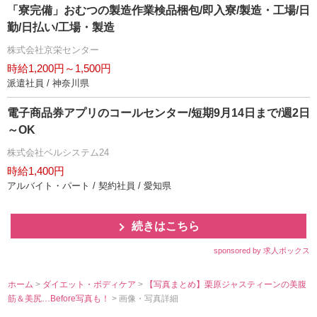
「寮完備」おむつの製造作業検品梱包/即入寮/製造・工場/日
勤/日払い/工場・製造
株式会社京栄センター
時給1,200円～1,500円
派遣社員 / 神奈川県
電子商品券アプリのコールセンター/短期9月14日まで/週2日
～OK
株式会社ベルシステム24
時給1,400円
アルバイト・パート / 契約社員 / 愛知県
続きはこちら
sponsored by 求人ボックス
ホーム
>
ダイエット・ボディケア
>
【写真まとめ】栗原ジャスティーンの美腹
筋＆美尻…Before写真も！
> 画像・写真詳細