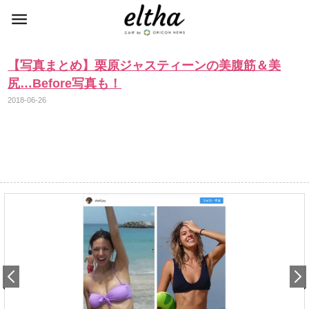
【写真まとめ】栗原ジャスティーンの美腹筋＆美
尻…Before写真も！
2018-06-26