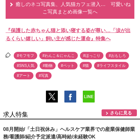
癒しのネコ写真集、人気猫カフェ潜入… 可愛いね
こ写真まとめ画像一覧へ
『保護した赤ちゃん猫と添い寝する姿が尊い…「涙が出
るくらい嬉しい」飼い主が感じた運命』特集へ
#モフモフ
#わんこ＆にゃんこ
#ほっこり
#おもしろ
#SNS人気
#動物
#ペット
#猫
#ライフスタイル
#アート
#写真
さらに見る
求人特集
08月開始/「土日祝休み」ヘルスケア業界での産業保健師業
務/看護師/紹介予定派遣/高時給/未経験OK