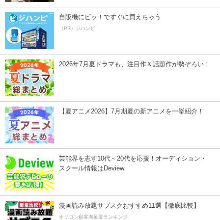
自販機にピッ！ですぐに買えちゃう
（PR）ジハンピ
2026年7月夏ドラマも、注目作＆話題作が勢ぞろい！
【夏アニメ2026】7月期夏の新アニメを一挙紹介！
芸能界を志す10代～20代を応援！オーディション・
スクール情報はDeview
漫画読み放題サブスクおすすめ11選【徹底比較】
オリコン顧客満足度ランキング