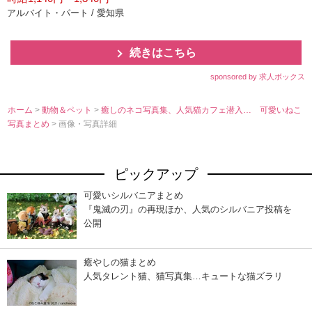
アルバイト・パート / 愛知県
続きはこちら
sponsored by 求人ボックス
ホーム
>
動物＆ペット
>
癒しのネコ写真集、人気猫カフェ潜入… 可愛いねこ
写真まとめ
> 画像・写真詳細
ピックアップ
可愛いシルバニアまとめ
『鬼滅の刃』の再現ほか、人気のシルバニア投稿を
公開
癒やしの猫まとめ
人気タレント猫、猫写真集…キュートな猫ズラリ