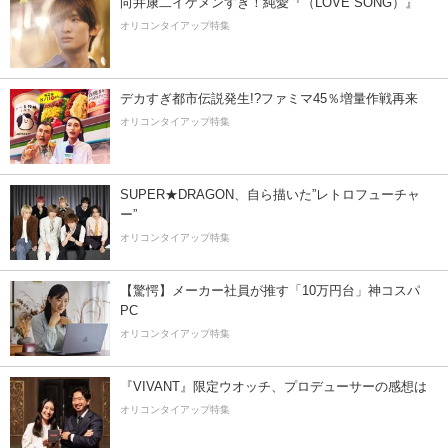
向井康二イケメンすぎ！純愛『（LOVE SONG）』
オリコンタイアップ特集
デカすぎ都市伝説発生!?ファミマ45％増量作戦再来
オリコンタイアップ特集
SUPER★DRAGON、自ら描いた”レトロフューチャ
ー”
オリコンタイアップ特集
【驚愕】メーカー社員が推す「10万円台」神コスパ
PC
オリコンタイアップ特集
『VIVANT』限定ウオッチ、プロデューサーの感想は
オリコンタイアップ特集