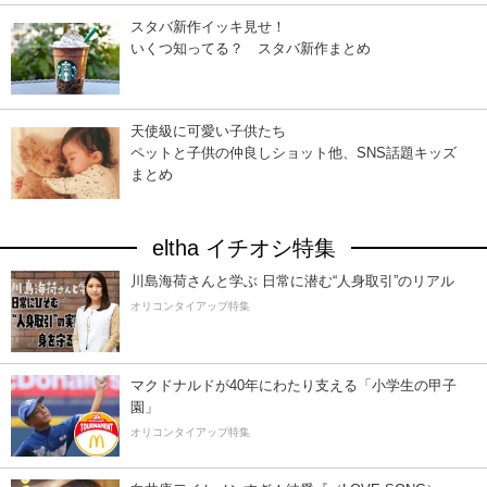
スタバ新作イッキ見せ！
いくつ知ってる？ スタバ新作まとめ
天使級に可愛い子供たち
ペットと子供の仲良しショット他、SNS話題キッズ
まとめ
eltha イチオシ特集
川島海荷さんと学ぶ 日常に潜む“人身取引”のリアル
オリコンタイアップ特集
マクドナルドが40年にわたり支える「小学生の甲子
園」
オリコンタイアップ特集