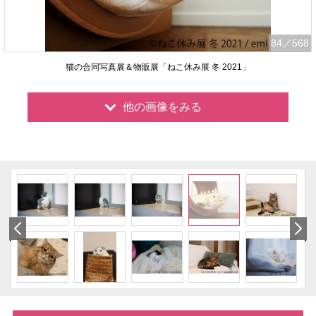
84
／568
猫の合同写真展＆物販展「ねこ休み展 冬 2021」
他の画像をみる