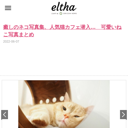
癒しのネコ写真集、人気猫カフェ潜入… 可愛いね
こ写真まとめ
2022-06-07