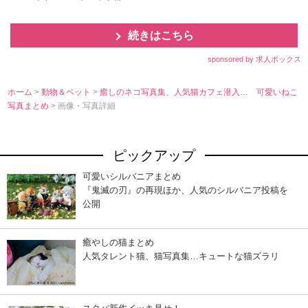
続きはこちら
sponsored by 求人ボックス
ホーム
>
動物＆ペット
>
癒しのネコ写真集、人気猫カフェ潜入… 可愛いねこ
写真まとめ
> 画像・写真詳細
ピックアップ
可愛いシルバニアまとめ
『鬼滅の刃』の再現ほか、人気のシルバニア投稿を
公開
癒やしの猫まとめ
人気タレント猫、猫写真集…キュートな猫ズラリ