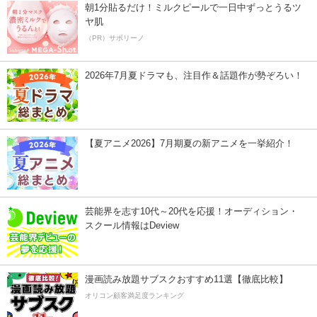
朝1分貼るだけ！ミルクピールで一日中ずっとうるツ
ヤ肌
（PR）サボリーノ
2026年7月夏ドラマも、注目作＆話題作が勢ぞろい！
【夏アニメ2026】7月期夏の新アニメを一挙紹介！
芸能界を志す10代～20代を応援！オーディション・
スクール情報はDeview
漫画読み放題サブスクおすすめ11選【徹底比較】
オリコン顧客満足度ランキング