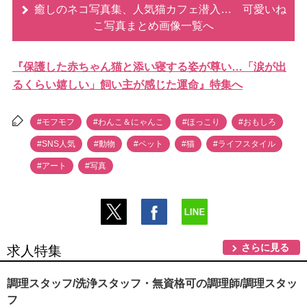
癒しのネコ写真集、人気猫カフェ潜入… 可愛いね
こ写真まとめ画像一覧へ
『保護した赤ちゃん猫と添い寝する姿が尊い…「涙が出
るくらい嬉しい」飼い主が感じた運命』特集へ
#モフモフ
#わんこ＆にゃんこ
#ほっこり
#おもしろ
#SNS人気
#動物
#ペット
#猫
#ライフスタイル
#アート
#写真
さらに見る
求人特集
調理スタッフ/洗浄スタッフ・無資格可の調理師/調理スタッ
フ