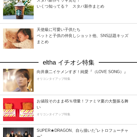
スタバ新作イッキ見せ！
いくつ知ってる？ スタバ新作まとめ
天使級に可愛い子供たち
ペットと子供の仲良しショット他、SNS話題キッズ
まとめ
eltha イチオシ特集
向井康二イケメンすぎ！純愛『（LOVE SONG）』
オリコンタイアップ特集
お値段そのまま45％増量！ファミマ夏の大盤振る舞
い
オリコンタイアップ特集
SUPER★DRAGON、自ら描いた”レトロフューチャ
ー”