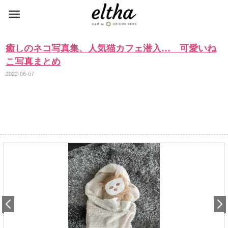
癒しのネコ写真集、人気猫カフェ潜入… 可愛いね
こ写真まとめ
2022-06-07