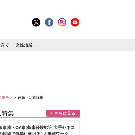
子育て
女性活躍
二重テク
＞ 画像・写真詳細
人特集
さらに見る
般事務・OA事務/未経験歓迎 大手ゼネコ
の現場で気楽に働ける1人事務ワーク