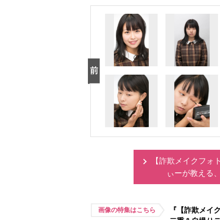
【詐欺メイクフォ
ぃーが教える
『【詐欺メイ
画像の特集はこちら