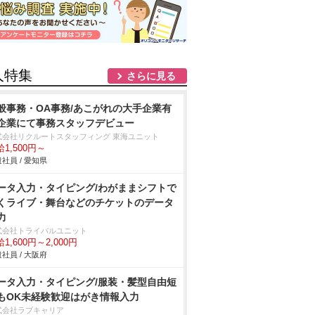
人特集
さらに見る
般事務・OA事務/あこがれの大手企業有
企業にて事務スタッフデビュー
式会社リクルートスタッフィング 東海ユニット
1,500円～
社員 / 愛知県
ータ入力・タイピング/わがままシフトで
くライブ・舞台などのチケットのデータ
力
式会社トライバルユニット
1,600円～2,000円
社員 / 大阪府
ータ入力・タイピング/服装・髪型自由短
もOK未経験歓迎はがき情報入力
式会社ラブキャリア