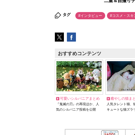
二重＆自撮り
タグ
#インタビュー
#コスメ・スキ
おすすめコンテンツ
可愛いシルバニアまとめ
癒やしの猫ま
『鬼滅の刃』の再現ほか、人
人気タレント猫、
気のシルバニア投稿を公開
キュートな猫ズラ