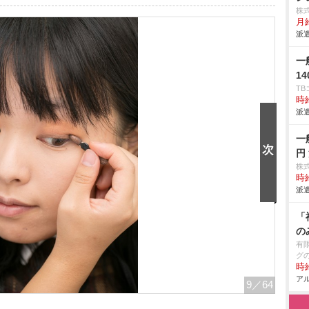
株
月
派遣
一
1
T
時給
派遣
一
円
株
時給
派遣
「
の
有
グ
時給
アル
9
／64