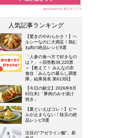
sponsored by 求人ボックス
人気記事ランキング
【驚きのやわらかさ！】ヘ
ルシーなのに大満足！鶏む
ね肉の絶品レシピ8選
「人参の食べ方で好きなの
は？」＜回答数38,220票
＞【教えて！ みんなの衣
食住「みんなの暮らし調査
隊」結果発表 第613回】
【今日の献立】2026年8月
6日(木)「豚肉のみそ漬け
焼き」
【夏といえばコレ！】ビー
ルが止まらない！枝豆の絶
品レシピ8選
注目の“アゼライン酸”、新