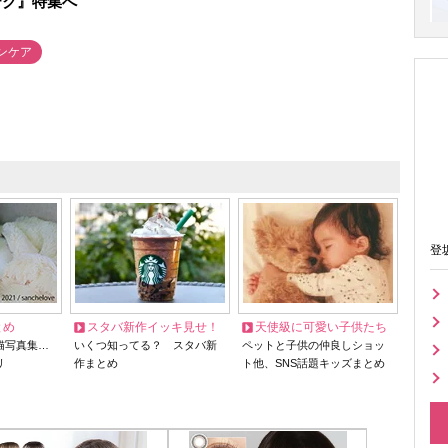
テク』特集へ
ンケア
登
とめ
スタバ新作イッキ見せ！
天使級に可愛い子供たち
猫写真集…
いくつ知ってる？ スタバ新
ペットと子供の仲良しショッ
リ
作まとめ
ト他、SNS話題キッズまとめ