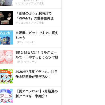
オリコンタイアップ特集
「別班のよう」腕時計で
『VIVANT』の世界観再現
オリコンタイアップ特集
自販機にピッ！ですぐに買え
ちゃう
（PR）ジハンピ
朝1分貼るだけ！ミルクピー
ルで一日中ずっとうるツヤ肌
（PR）サボリーノ
2026年7月夏ドラマも、注目
作＆話題作が勢ぞろい！
【夏アニメ2026】7月期夏の
新アニメを一挙紹介！