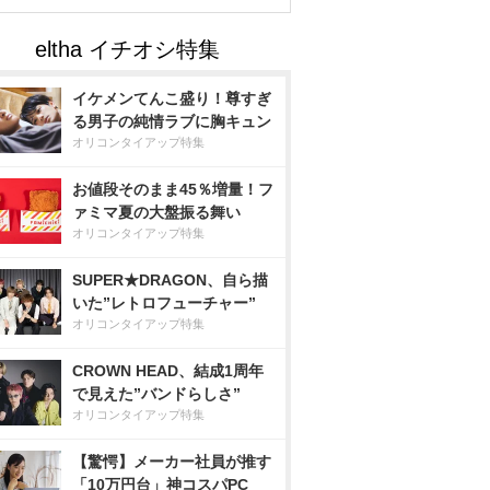
イケメンてんこ盛り！尊すぎ
る男子の純情ラブに胸キュン
オリコンタイアップ特集
お値段そのまま45％増量！フ
ァミマ夏の大盤振る舞い
オリコンタイアップ特集
SUPER★DRAGON、自ら描
いた”レトロフューチャー”
オリコンタイアップ特集
CROWN HEAD、結成1周年
で見えた”バンドらしさ”
オリコンタイアップ特集
【驚愕】メーカー社員が推す
「10万円台」神コスパPC