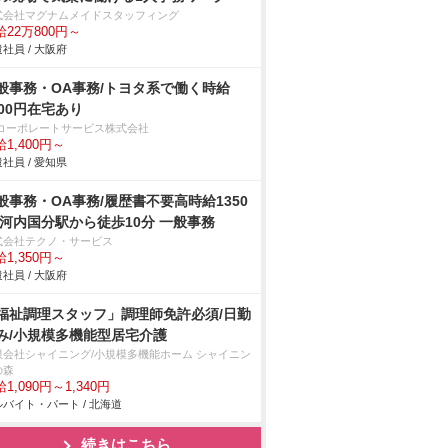
式会社マグナムメイドスタッフィング
給22万800円～
社員 / 大阪府
般事務・OA事務/トヨタ系で働く時給
400円在宅あり
Bコーポレートサービス株式会社
1,400円～
社員 / 愛知県
般事務・OA事務/履歴書不要高時給1350
 河内国分駅から徒歩10分 一般事務
式会社テクノ・サービス
1,350円～
社員 / 大阪府
福祉調理スタッフ」調理師免許必須/日勤
み/小規模多機能型居宅介護
限会社シャイニング/小規模多機能ホーム シャイニン
の森
1,090円～1,340円
バイト・パート / 北海道
続きはこちら