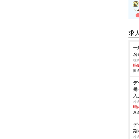
求
一
名
株
時給
派遣
デ
働
入
株
時給
派遣
デ
期
株