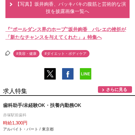
【写真】坂井絢香、バッキバキの腹筋と芸術的な演
技を披露画像一覧へ
『“ポールダンス界のホープ”坂井絢香 バレエの挫折が
「新たなチャンスを与えてくれた」』特集へ
#美容・健康
#ダイエット・ボディケア
さらに見る
求人特集
歯科助手/未経験OK・扶養内勤務OK
赤塚駅前歯科
時給1,300円
アルバイト・パート / 東京都