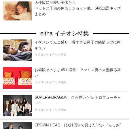
天使級に可愛い子供たち
ペットと子供の仲良しショット他、SNS話題キッズ
まとめ
eltha イチオシ特集
イケメンてんこ盛り！尊すぎる男子の純情ラブに胸
キュン
オリコンタイアップ特集
お値段そのまま45％増量！ファミマ夏の大盤振る舞
い
オリコンタイアップ特集
SUPER★DRAGON、自ら描いた”レトロフューチャ
ー”
オリコンタイアップ特集
CROWN HEAD、結成1周年で見えた”バンドらしさ”