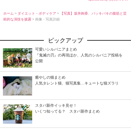
ホーム
>
ダイエット・ボディケア
>
【写真】坂井絢香、バッキバキの腹筋と芸
術的な演技を披露
> 画像・写真詳細
ピックアップ
可愛いシルバニアまとめ
『鬼滅の刃』の再現ほか、人気のシルバニア投稿を
公開
癒やしの猫まとめ
人気タレント猫、猫写真集…キュートな猫ズラリ
スタバ新作イッキ見せ！
いくつ知ってる？ スタバ新作まとめ