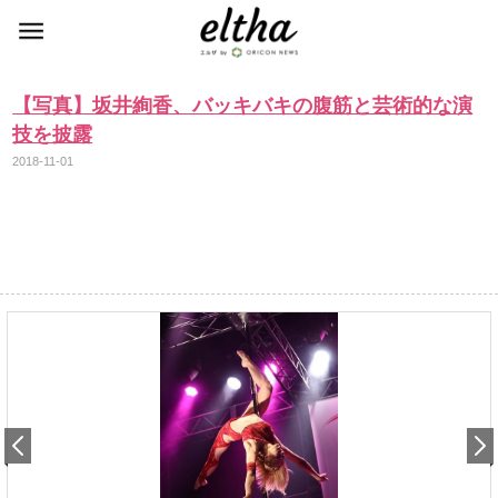
【写真】坂井絢香、バッキバキの腹筋と芸術的な演
技を披露
2018-11-01