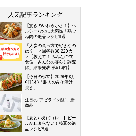
人気記事ランキング
【驚きのやわらかさ！】ヘ
ルシーなのに大満足！鶏む
ね肉の絶品レシピ8選
「人参の食べ方で好きなの
は？」＜回答数38,220票
＞【教えて！ みんなの衣
食住「みんなの暮らし調査
隊」結果発表 第613回】
【今日の献立】2026年8月
6日(木)「豚肉のみそ漬け
焼き」
注目の“アゼライン酸”、新
商品
【夏といえばコレ！】ビー
ルが止まらない！枝豆の絶
品レシピ8選