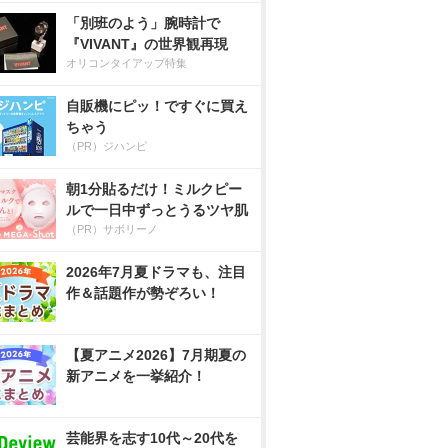
「別班のよう」腕時計で
『VIVANT』の世界観再現
オリコンタイアップ特集
自販機にピッ！ですぐに買え
ちゃう
（PR）ジハンピ
朝1分貼るだけ！ミルクピー
ルで一日中ずっとうるツヤ肌
（PR）サボリーノ
2026年7月夏ドラマも、注目
作＆話題作が勢ぞろい！
【夏アニメ2026】7月期夏の
新アニメを一挙紹介！
芸能界を志す10代～20代を