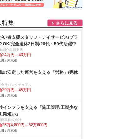
人特集
さらに見る
がい者支援スタッフ・デイサービス/ブラ
クOK/完全週休2日制/20代～50代活躍中
trio紹介品川支店
給24万円～40万円
員 / 東京都
織の安定した運営を支える「労務」/完休
日
式会社パンクチュアル
給29万円～45万円
員 / 東京都
共インフラを支える「施工管理/工期少な
工期短い」
原商事株式会社
25万4,800円～32万600円
員 / 東京都