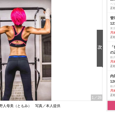
ペ
正社
管
12
東
月
正社
「
の
株
月
正社
内
1
株
月給
正社
1
／26
野人母美（ともみ） 写真／本人提供