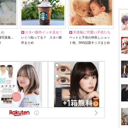
とめ
スタバ新作イッキ見せ！
天使級に可愛い子供たち
猫写真集…
いくつ知ってる？ スタバ新
ペットと子供の仲良しショッ
リ
作まとめ
ト他、SNS話題キッズまとめ