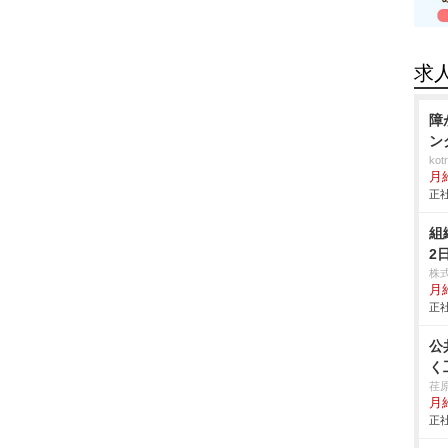
求
障
ン
ko
月
正社
組
2
株
月
正社
公
く
荏
月給
正社