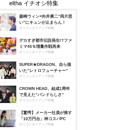
森崎ウィン×向井康二“両片思
い”にキュンが止まらん！
オリコンタイアップ特集
デカすぎ都市伝説発生!?ファ
ミマ45％増量作戦再来
オリコンタイアップ特集
SUPER★DRAGON、自ら描
いた”レトロフューチャー”
オリコンタイアップ特集
CROWN HEAD、結成1周年
で見えた”バンドらしさ”
オリコンタイアップ特集
【驚愕】メーカー社員が推す
「10万円台」神コスパPC
オリコンタイアップ特集