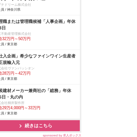
プチドリーム株式会社
員 / 神奈川県
理職または管理職候補「人事企画」年休
3日
京不動産管理株式会社
給32万円～50万円
員 / 東京都
仕入企画」希少なファインワイン生産者
正規輸入元
式会社ヴァンパッシオン
給28万円～42万円
員 / 東京都
装建材メーカー兼商社の「総務」年休
26日・丸の内
式会社桐井製作所
29万4,000円～33万円
員 / 東京都
続きはこちら
sponsored by 求人ボックス