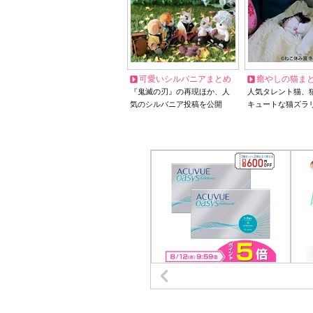
可愛いシルバニアまとめ
癒やしの猫ま
『鬼滅の刃』の再現ほか、人
人気タレント猫、
気のシルバニア投稿を公開
キュートな猫ズラ