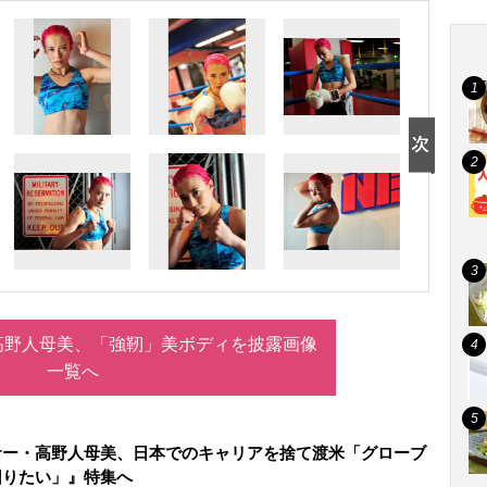
高野人母美、「強靭」美ボディを披露画像
一覧へ
サー・高野人母美、日本でのキャリアを捨て渡米「グローブ
回りたい」』特集へ