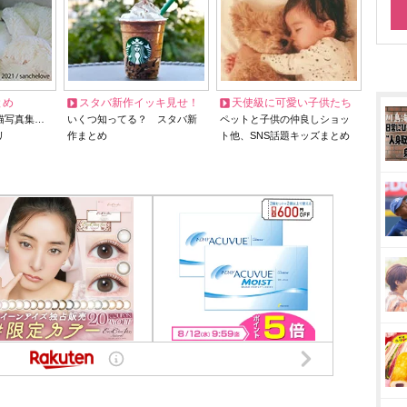
とめ
スタバ新作イッキ見せ！
天使級に可愛い子供たち
猫写真集…
いくつ知ってる？ スタバ新
ペットと子供の仲良しショッ
リ
作まとめ
ト他、SNS話題キッズまとめ