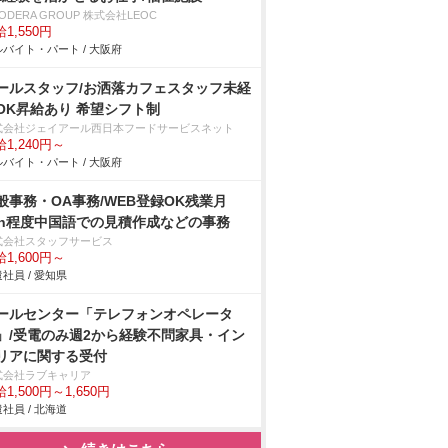
ODERA GROUP 株式会社LEOC
1,550円
バイト・パート / 大阪府
ールスタッフ/お洒落カフェスタッフ未経
OK昇給あり 希望シフト制
式会社ジェイアール西日本フードサービスネット
1,240円～
バイト・パート / 大阪府
般事務・OA事務/WEB登録OK残業月
0h程度中国語での見積作成などの事務
式会社スタッフサービス
1,600円～
社員 / 愛知県
ールセンター「テレフォンオペレータ
」/受電のみ週2から経験不問家具・イン
リアに関する受付
式会社ラブキャリア
1,500円～1,650円
社員 / 北海道