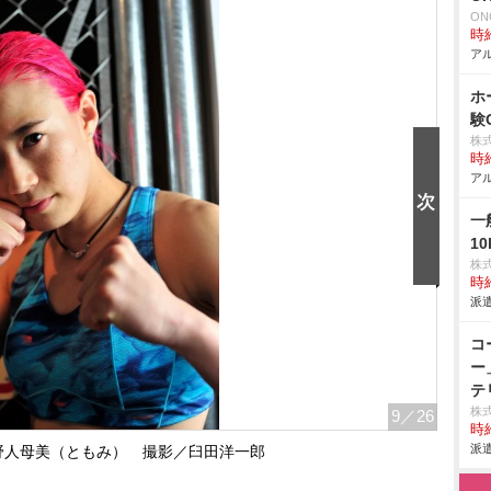
ON
時給
アル
ホ
験
株
時給
アル
一
1
株
時給
派遣
コ
ー
テ
株
9
／26
時給
派遣
野人母美（ともみ） 撮影／臼田洋一郎