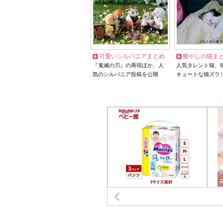
可愛いシルバニアまとめ
癒やしの猫ま
『鬼滅の刃』の再現ほか、人
人気タレント猫、
気のシルバニア投稿を公開
キュートな猫ズラ