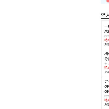
求
一
未
株
時給
派遣
梱
分
ヤ
時給
アル
デ
O
O
株
時給
派遣