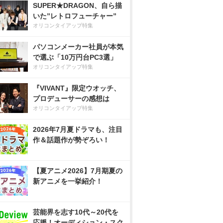
SUPER★DRAGON、自ら描
いた”レトロフューチャー”
オリコンタイアップ特集
パソコンメーカー社員が本気
で選ぶ「10万円台PC3選」
オリコンタイアップ特集
『VIVANT』限定ウオッチ、
プロデューサーの感想は
オリコンタイアップ特集
2026年7月夏ドラマも、注目
作＆話題作が勢ぞろい！
【夏アニメ2026】7月期夏の
新アニメを一挙紹介！
芸能界を志す10代～20代を
応援！オーディション・スク