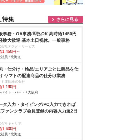
人特集
さらに見る
般事務・OA事務/即払OK 高時給1450円
経験大歓迎 基本土日祝休。一般事務
式会社テクノ・サービス
1,450円～
社員 / 北海道
包・仕分け・検品/エリアごとに商品を仕
け ヤマトの配達商品の仕分け業務
マト運輸株式会社
1,190円
バイト・パート / 大阪府
ータ入力・タイピング/PC入力できれば
Kファンクラブ会員登録の内容入力週2日
K
式会社キャリア
1,600円
社員 / 北海道