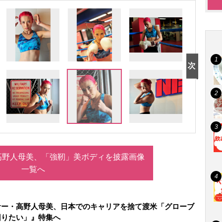
高野人母美、「強靭」美ボディを披露画像
一覧へ
サー・高野人母美、日本でのキャリアを捨て渡米「グローブ
回りたい」』特集へ