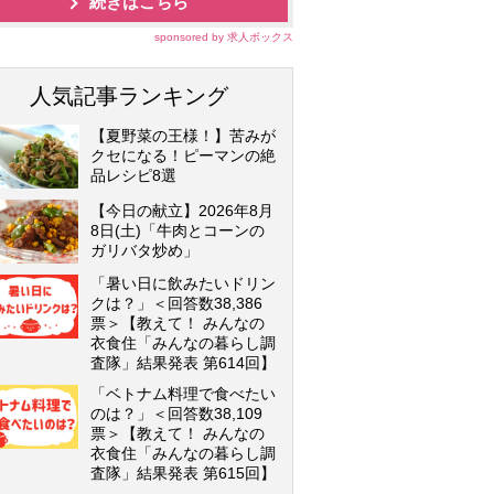
続きはこちら
sponsored by 求人ボックス
人気記事ランキング
【夏野菜の王様！】苦みが
クセになる！ピーマンの絶
品レシピ8選
【今日の献立】2026年8月
8日(土)「牛肉とコーンの
ガリバタ炒め」
「暑い日に飲みたいドリン
クは？」＜回答数38,386
票＞【教えて！ みんなの
衣食住「みんなの暮らし調
査隊」結果発表 第614回】
「ベトナム料理で食べたい
のは？」＜回答数38,109
票＞【教えて！ みんなの
衣食住「みんなの暮らし調
査隊」結果発表 第615回】