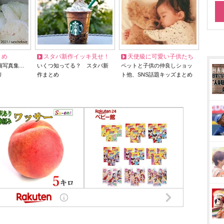
とめ
スタバ新作イッキ見せ！
天使級に可愛い子供たち
猫写真集…
いくつ知ってる？ スタバ新
ペットと子供の仲良しショッ
リ
作まとめ
ト他、SNS話題キッズまとめ