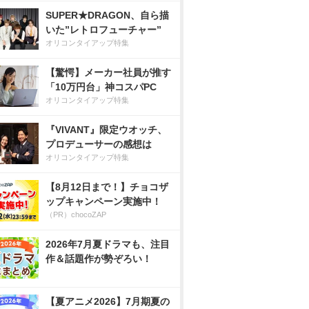
SUPER★DRAGON、自ら描
いた”レトロフューチャー”
オリコンタイアップ特集
【驚愕】メーカー社員が推す
「10万円台」神コスパPC
オリコンタイアップ特集
『VIVANT』限定ウオッチ、
プロデューサーの感想は
オリコンタイアップ特集
【8月12日まで！】チョコザ
ップキャンペーン実施中！
（PR）chocoZAP
2026年7月夏ドラマも、注目
作＆話題作が勢ぞろい！
【夏アニメ2026】7月期夏の