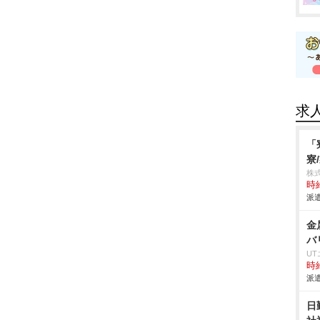
求
「
寮
株
時給
派遣
金
バ
U
時給
派遣
日