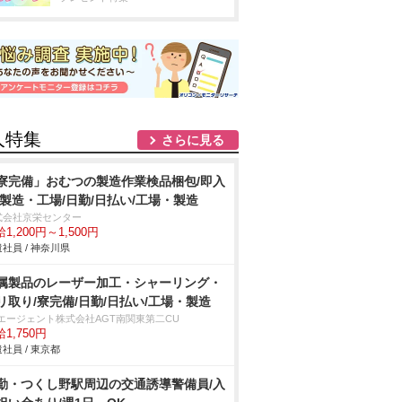
人特集
さらに見る
寮完備」おむつの製造作業検品梱包/即入
/製造・工場/日勤/日払い/工場・製造
式会社京栄センター
1,200円～1,500円
社員 / 神奈川県
属製品のレーザー加工・シャーリング・
リ取り/寮完備/日勤/日払い/工場・製造
Tエージェント株式会社AGT南関東第二CU
1,750円
社員 / 東京都
勤・つくし野駅周辺の交通誘導警備員/入