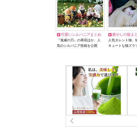
可愛いシルバニアまとめ
癒やしの猫ま
『鬼滅の刃』の再現ほか、人
人気タレント猫、
気のシルバニア投稿を公開
キュートな猫ズラ