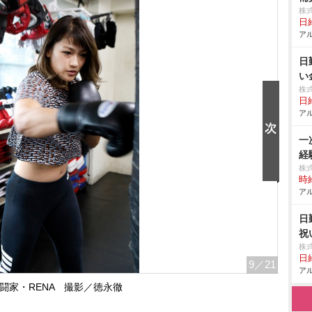
株
日給
アル
日
い
株
日給
アル
一
経
株
時給
アル
日
祝
株
日給
9
／21
アル
闘家・RENA 撮影／徳永徹