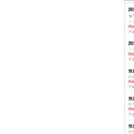
調
ッ
デ
時給
アル
調
て
時給
アル
無
新
時給
アル
無
株
時給
アル
無
軽