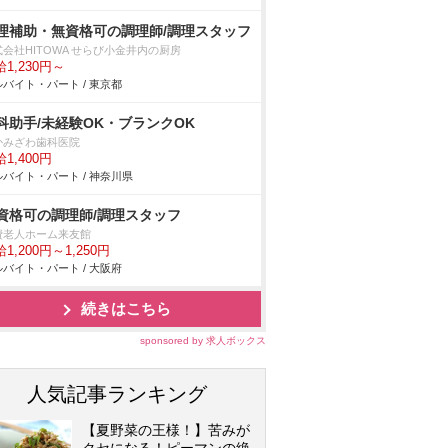
理補助・無資格可の調理師/調理スタッフ
式会社HITOWA せらび小金井内の厨房
1,230円～
バイト・パート / 東京都
科助手/未経験OK・ブランクOK
かみざわ歯科医院
1,400円
バイト・パート / 神奈川県
資格可の調理師/調理スタッフ
費老人ホーム来友館
1,200円～1,250円
バイト・パート / 大阪府
続きはこちら
sponsored by 求人ボックス
人気記事ランキング
【夏野菜の王様！】苦みが