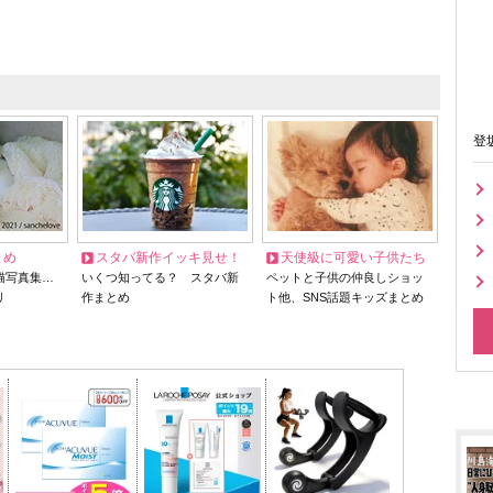
登
とめ
スタバ新作イッキ見せ！
天使級に可愛い子供たち
猫写真集…
いくつ知ってる？ スタバ新
ペットと子供の仲良しショッ
リ
作まとめ
ト他、SNS話題キッズまとめ