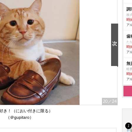
調
株
時給
アル
歯
た
時給
アル
無
軽
時給
アル
20
／24
好き！（におい付きに限る）
（＠gupitaro）