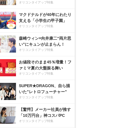
オリコンタイアップ特集
マクドナルドが40年にわたり
支える「小学生の甲子園」
オリコンタイアップ特集
森崎ウィン×向井康二“両片思
い”にキュンが止まらん！
オリコンタイアップ特集
お値段そのまま45％増量！フ
ァミマ夏の大盤振る舞い
オリコンタイアップ特集
SUPER★DRAGON、自ら描
いた”レトロフューチャー”
オリコンタイアップ特集
【驚愕】メーカー社員が推す
「10万円台」神コスパPC
オリコンタイアップ特集