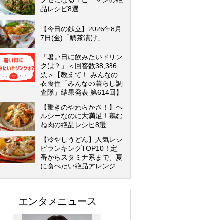
クセになる！ピーマンの絶
品レシピ8選
【今日の献立】2026年8月
7日(金)「鯛茶漬け」
「暑い日に飲みたいドリン
クは？」＜回答数38,386
票＞【教えて！ みんなの
衣食住「みんなの暮らし調
査隊」結果発表 第614回】
【驚きのやわらかさ！】ヘ
ルシーなのに大満足！鶏む
ね肉の絶品レシピ8選
【冷やしうどん】人気レシ
ピランキングTOP10！定
番からスタミナ系まで、夏
に食べたい絶品アレンジ
エンタメニュース