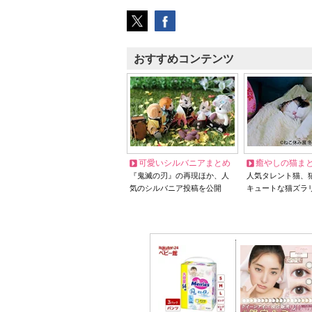
おすすめコンテンツ
可愛いシルバニアまとめ
癒やしの猫ま
『鬼滅の刃』の再現ほか、人
人気タレント猫、
気のシルバニア投稿を公開
キュートな猫ズラ