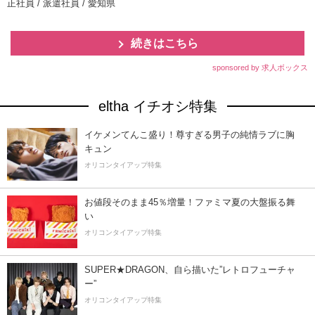
正社員 / 派遣社員 / 愛知県
続きはこちら
sponsored by 求人ボックス
eltha イチオシ特集
イケメンてんこ盛り！尊すぎる男子の純情ラブに胸
キュン
オリコンタイアップ特集
お値段そのまま45％増量！ファミマ夏の大盤振る舞
い
オリコンタイアップ特集
SUPER★DRAGON、自ら描いた”レトロフューチャ
ー”
オリコンタイアップ特集