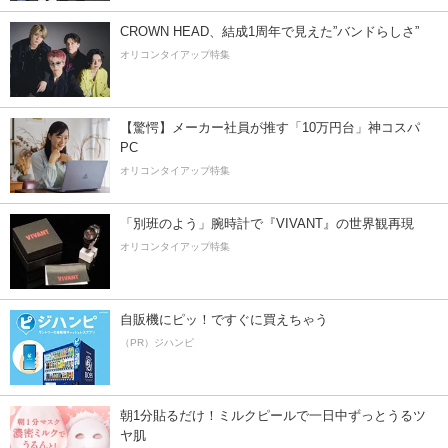
CROWN HEAD、結成1周年で見えた”バンドらしさ”
オリコンタイアップ特集
【驚愕】メーカー社員が推す「10万円台」神コスパ
PC
オリコンタイアップ特集
「別班のよう」腕時計で『VIVANT』の世界観再現
オリコンタイアップ特集
自販機にピッ！ですぐに買えちゃう
（PR）ジハンピ
朝1分貼るだけ！ミルクピールで一日中ずっとうるツ
ヤ肌