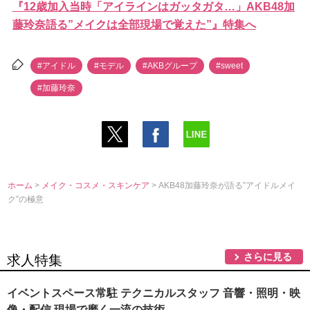
『12歳加入当時「アイラインはガッタガタ…」AKB48加
藤玲奈語る”メイクは全部現場で覚えた”』特集へ
#アイドル
#モデル
#AKBグループ
#sweet
#加藤玲奈
ホーム
>
メイク・コスメ・スキンケア
> AKB48加藤玲奈が語る”アイドルメイ
ク”の極意
さらに見る
求人特集
イベントスペース常駐 テクニカルスタッフ 音響・照明・映
像・配信 現場で磨く一流の技術