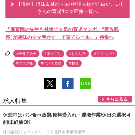
【漫画】姉妹＆旦那＋αの登場人物が面白いこいし
さんの育児4コマ画像一覧へ
『保育園の先生も登場で人気の育児マンガ、“家族観
察”が趣味のママ明かす「子育てルール」』特集へ
#子育て漫画
#ほっこり
#おもしろ
#ママ・パパ
#ブログ発
#インスタ発
#趣味
さらに見る
求人特集
休憩中はパン食べ放題/原料受入れ・運搬作業/休日の選択可
能/未経験OK
株式会社ジャパンクリエイト北日本事業統括部