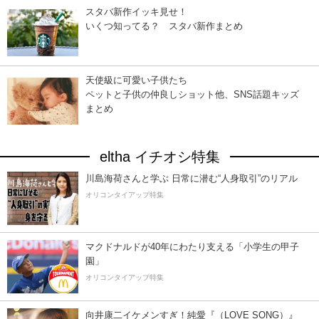
スタバ新作イッキ見せ！
いくつ知ってる？ スタバ新作まとめ
天使級に可愛い子供たち
ペットと子供の仲良しショット他、SNS話題キッズ
まとめ
eltha イチオシ特集
川島海荷さんと学ぶ 日常に潜む“人身取引”のリアル
オリコンタイアップ特集
マクドナルドが40年にわたり支える「小学生の甲子
園」
オリコンタイアップ特集
向井康二イケメンすぎ！純愛『（LOVE SONG）』