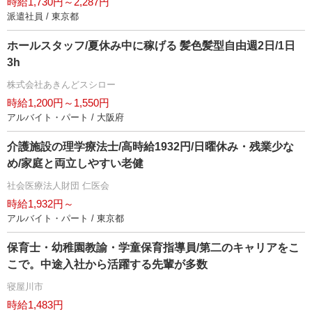
時給1,730円～2,287円
派遣社員 / 東京都
ホールスタッフ/夏休み中に稼げる 髪色髪型自由週2日/1日
3h
株式会社あきんどスシロー
時給1,200円～1,550円
アルバイト・パート / 大阪府
介護施設の理学療法士/高時給1932円/日曜休み・残業少な
め/家庭と両立しやすい老健
社会医療法人財団 仁医会
時給1,932円～
アルバイト・パート / 東京都
保育士・幼稚園教諭・学童保育指導員/第二のキャリアをこ
こで。中途入社から活躍する先輩が多数
寝屋川市
時給1,483円