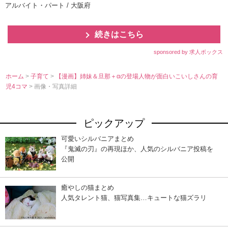
アルバイト・パート / 大阪府
続きはこちら
sponsored by 求人ボックス
ホーム
>
子育て
>
【漫画】姉妹＆旦那＋αの登場人物が面白いこいしさんの育
児4コマ
> 画像・写真詳細
ピックアップ
可愛いシルバニアまとめ
『鬼滅の刃』の再現ほか、人気のシルバニア投稿を
公開
癒やしの猫まとめ
人気タレント猫、猫写真集…キュートな猫ズラリ