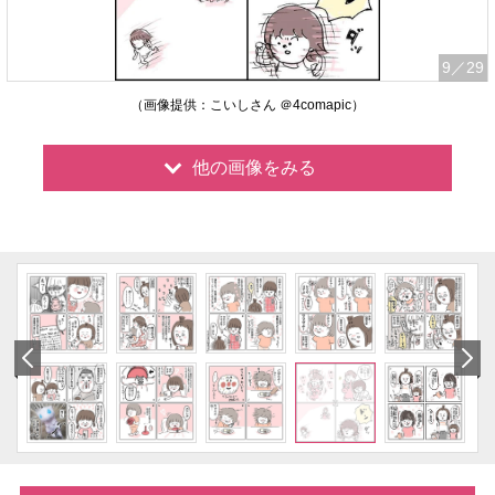
9
／29
（画像提供：こいしさん ＠4comapic）
他の画像をみる