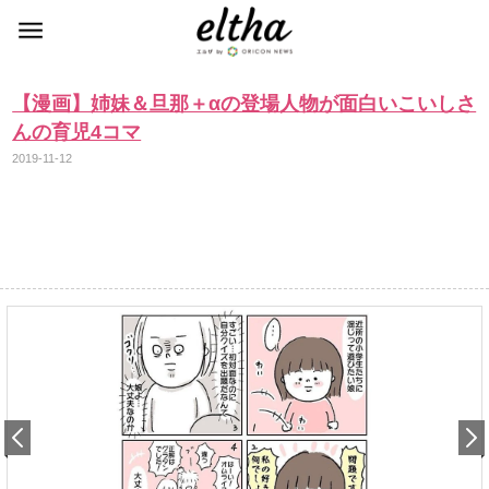
【漫画】姉妹＆旦那＋αの登場人物が面白いこいしさ
んの育児4コマ
2019-11-12