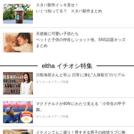
スタバ新作イッキ見せ！
いくつ知ってる？ スタバ新作まとめ
天使級に可愛い子供たち
ペットと子供の仲良しショット他、SNS話題キッズ
まとめ
eltha イチオシ特集
川島海荷さんと学ぶ 日常に潜む“人身取引”のリアル
オリコンタイアップ特集
マクドナルドが40年にわたり支える「小学生の甲子
園」
オリコンタイアップ特集
イケメンてんこ盛り！尊すぎる男子の純情ラブに胸