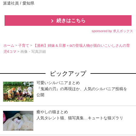
派遣社員 / 愛知県
続きはこちら
sponsored by 求人ボックス
ホーム
>
子育て
>
【漫画】姉妹＆旦那＋αの登場人物が面白いこいしさんの育
児4コマ
> 画像・写真詳細
ピックアップ
可愛いシルバニアまとめ
『鬼滅の刃』の再現ほか、人気のシルバニア投稿を
公開
癒やしの猫まとめ
人気タレント猫、猫写真集…キュートな猫ズラリ