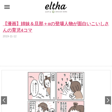
【漫画】姉妹＆旦那＋αの登場人物が面白いこいしさ
んの育児4コマ
2019-11-12