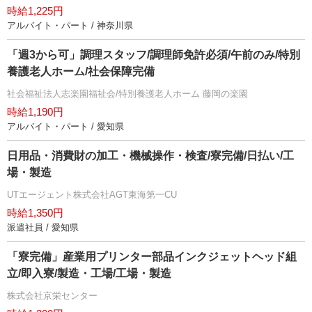
時給1,225円
アルバイト・パート / 神奈川県
「週3から可」調理スタッフ/調理師免許必須/午前のみ/特別
養護老人ホーム/社会保障完備
社会福祉法人志楽園福祉会/特別養護老人ホーム 藤岡の楽園
時給1,190円
アルバイト・パート / 愛知県
日用品・消費財の加工・機械操作・検査/寮完備/日払い/工
場・製造
UTエージェント株式会社AGT東海第一CU
時給1,350円
派遣社員 / 愛知県
「寮完備」産業用プリンター部品インクジェットヘッド組
立/即入寮/製造・工場/工場・製造
株式会社京栄センター