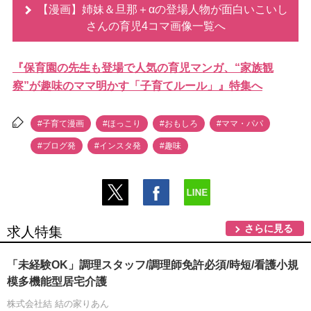
【漫画】姉妹＆旦那＋αの登場人物が面白いこいし
さんの育児4コマ画像一覧へ
『保育園の先生も登場で人気の育児マンガ、“家族観
察”が趣味のママ明かす「子育てルール」』特集へ
#子育て漫画
#ほっこり
#おもしろ
#ママ・パパ
#ブログ発
#インスタ発
#趣味
さらに見る
求人特集
「未経験OK」調理スタッフ/調理師免許必須/時短/看護小規
模多機能型居宅介護
株式会社結 結の家りあん