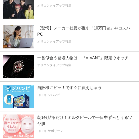
オリコンタイアップ特集
【驚愕】メーカー社員が推す「10万円台」神コスパ
PC
オリコンタイアップ特集
一番似合う登場人物は…『VIVANT』限定ウオッチ
オリコンタイアップ特集
自販機にピッ！ですぐに買えちゃう
（PR）ジハンピ
朝1分貼るだけ！ミルクピールで一日中ずっとうるツ
ヤ肌
（PR）サボリーノ