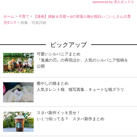
sponsored by 求人ボックス
ホーム
>
子育て
>
【漫画】姉妹＆旦那＋αの登場人物が面白いこいしさんの育
児4コマ
> 画像・写真詳細
ピックアップ
可愛いシルバニアまとめ
『鬼滅の刃』の再現ほか、人気のシルバニア投稿を
公開
癒やしの猫まとめ
人気タレント猫、猫写真集…キュートな猫ズラリ
スタバ新作イッキ見せ！
いくつ知ってる？ スタバ新作まとめ