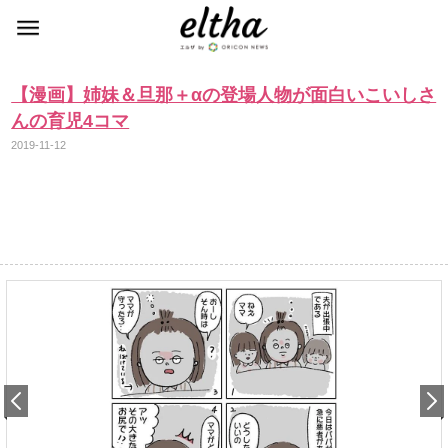
【漫画】姉妹＆旦那＋αの登場人物が面白いこいしさ
んの育児4コマ
2019-11-12