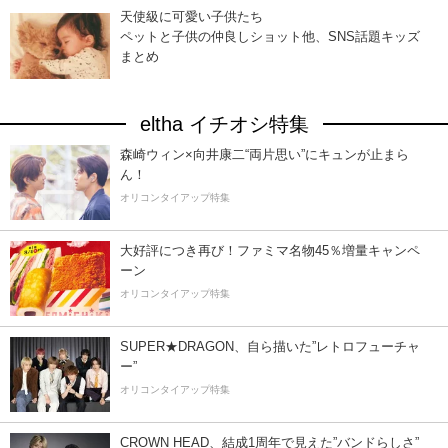
天使級に可愛い子供たち
ペットと子供の仲良しショット他、SNS話題キッズ
まとめ
eltha イチオシ特集
森崎ウィン×向井康二“両片思い”にキュンが止まら
ん！
オリコンタイアップ特集
大好評につき再び！ファミマ名物45％増量キャンペ
ーン
オリコンタイアップ特集
SUPER★DRAGON、自ら描いた”レトロフューチャ
ー”
オリコンタイアップ特集
CROWN HEAD、結成1周年で見えた”バンドらしさ”