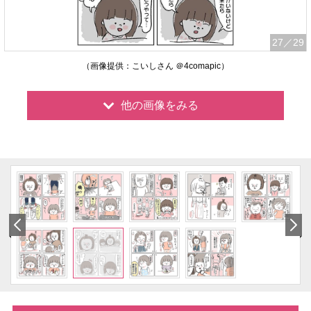
27
／29
（画像提供：こいしさん ＠4comapic）
他の画像をみる