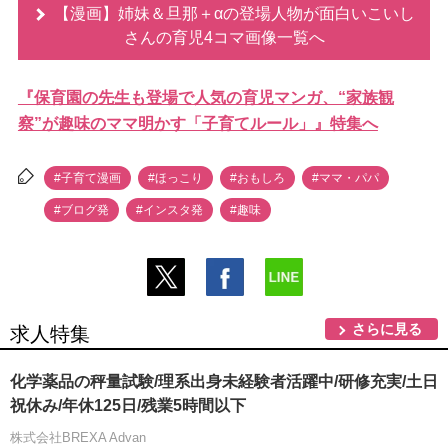
【漫画】姉妹＆旦那＋αの登場人物が面白いこいし
さんの育児4コマ画像一覧へ
『保育園の先生も登場で人気の育児マンガ、“家族観
察”が趣味のママ明かす「子育てルール」』特集へ
#子育て漫画
#ほっこり
#おもしろ
#ママ・パパ
#ブログ発
#インスタ発
#趣味
さらに見る
求人特集
化学薬品の秤量試験/理系出身未経験者活躍中/研修充実/土日
祝休み/年休125日/残業5時間以下
株式会社BREXA Advan