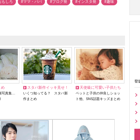
おもしろ
#ママ・パパ
#ブログ発
#インスタ発
#趣味
登
とめ
スタバ新作イッキ見せ！
天使級に可愛い子供たち
猫写真集…
いくつ知ってる？ スタバ新
ペットと子供の仲良しショッ
リ
作まとめ
ト他、SNS話題キッズまとめ