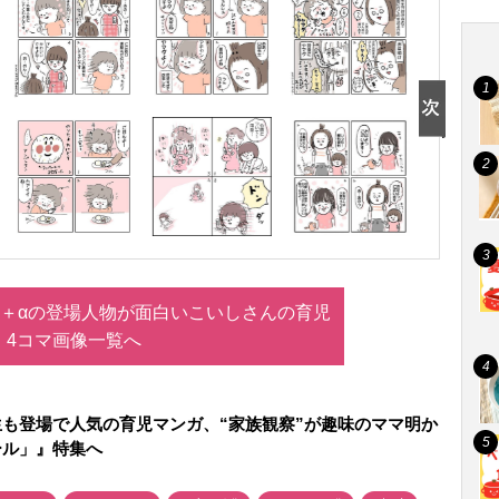
＋αの登場人物が面白いこいしさんの育児
4コマ画像一覧へ
も登場で人気の育児マンガ、“家族観察”が趣味のママ明か
ール」』特集へ