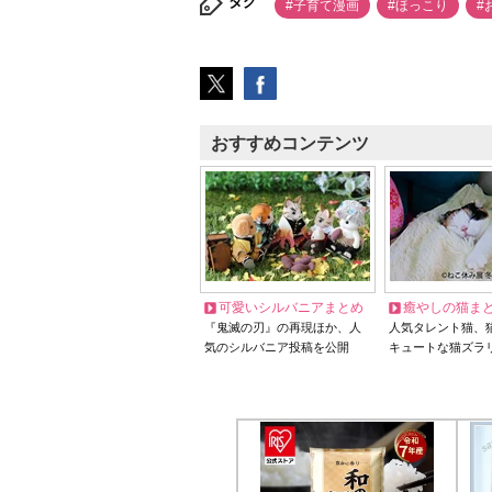
タグ
#子育て漫画
#ほっこり
#
おすすめコンテンツ
可愛いシルバニアまとめ
癒やしの猫ま
『鬼滅の刃』の再現ほか、人
人気タレント猫、
気のシルバニア投稿を公開
キュートな猫ズラ