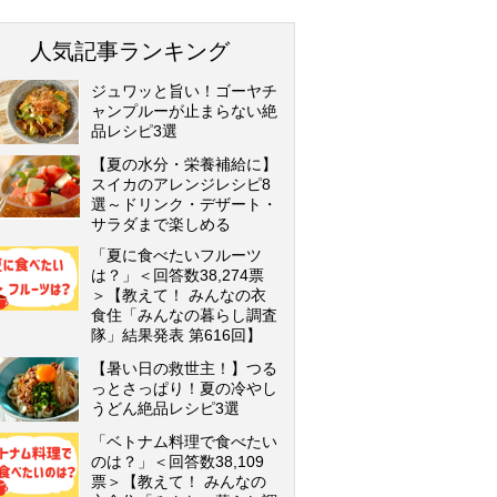
人気記事ランキング
ジュワッと旨い！ゴーヤチ
ャンプルーが止まらない絶
品レシピ3選
【夏の水分・栄養補給に】
スイカのアレンジレシピ8
選～ドリンク・デザート・
サラダまで楽しめる
「夏に食べたいフルーツ
は？」＜回答数38,274票
＞【教えて！ みんなの衣
食住「みんなの暮らし調査
隊」結果発表 第616回】
【暑い日の救世主！】つる
っとさっぱり！夏の冷やし
うどん絶品レシピ3選
「ベトナム料理で食べたい
のは？」＜回答数38,109
票＞【教えて！ みんなの