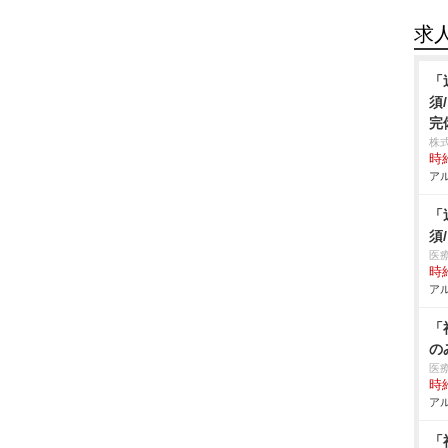
求
「
須
完
株式
時給
アル
「
須
医
時給
アル
「
の
医
時給
アル
「