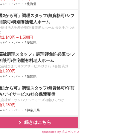
バイト・パート / 北海道
週2から可」調理スタッフ/無資格可/シフ
相談可/特別養護老人ホーム
会福祉法人千寿会/特別養護老人ホーム 長久手さつき
家
1,140円～1,500円
バイト・パート / 愛知県
福祉調理スタッフ」調理師免許必須/シフ
相談可/住宅型有料老人ホーム
式会社ひまわりケアサービス/ひまわり会館 高畑
1,200円
バイト・パート / 愛知県
週1から可」調理スタッフ/無資格可/午前
み/デイサービス/社会保障完備
式会社ザ・サンパワー/エミーズ湘南ひらつか
1,230円
バイト・パート / 神奈川県
続きはこちら
sponsored by 求人ボックス