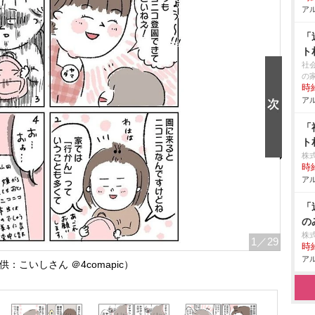
アル
「
ト
社
の
時給
アル
「
ト
株
時給
アル
「
の
株
1
／29
時給
アル
：こいしさん ＠4comapic）