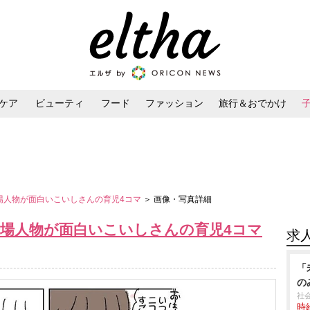
ケア
ビューティ
フード
ファッション
旅行＆おでかけ
ンケア
ダイエット・ボディケア
ヘアスタイル・ヘアアレンジ
場人物が面白いこいしさんの育児4コマ
＞ 画像・写真詳細
登場人物が面白いこいしさんの育児4コマ
求
「
の
社
時給