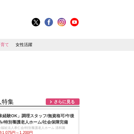
子育て
女性活躍
人特集
さらに見る
未経験OK」調理スタッフ/無資格可/午後
み/特別養護老人ホーム/社会保障完備
会福祉法人孝仁会/特別養護老人ホーム 清和園
1,075円～1,200円