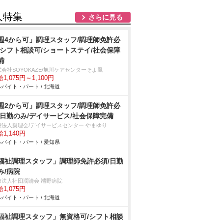
人特集
さらに見る
週4から可」調理スタッフ/調理師免許必
/シフト相談可/ショートステイ/社会保障
備
会社SOYOKAZE/旭川ケアセンターそよ風
1,075円～1,100円
バイト・パート / 北海道
週2から可」調理スタッフ/調理師免許必
/日勤のみ/デイサービス/社会保障完備
療法人親理会/デイサービスセンター やまゆり
1,140円
バイト・パート / 愛知県
福祉調理スタッフ」調理師免許必須/日勤
み/病院
療法人社団潤清会 端野病院
1,075円
バイト・パート / 北海道
福祉調理スタッフ」無資格可/シフト相談