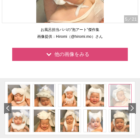
5
／21
お風呂担当パパの”泡アート”傑作集
画像提供：Hiromi（@hiromi.mo）さん
他の画像をみる