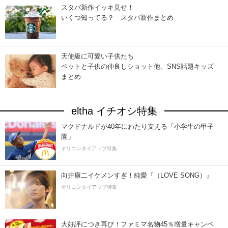
スタバ新作イッキ見せ！
いくつ知ってる？ スタバ新作まとめ
天使級に可愛い子供たち
ペットと子供の仲良しショット他、SNS話題キッズ
まとめ
eltha イチオシ特集
マクドナルドが40年にわたり支える「小学生の甲子
園」
オリコンタイアップ特集
向井康二イケメンすぎ！純愛『（LOVE SONG）』
オリコンタイアップ特集
大好評につき再び！ファミマ名物45％増量キャンペ