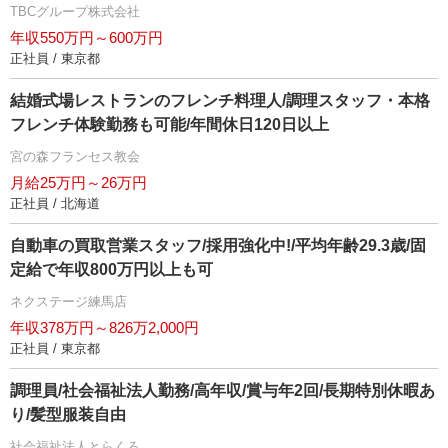
TBCグループ株式会社
年収550万円～600万円
正社員 / 東京都
結婚式場レストランのフレンチ料理人/調理スタッフ・本格
フレンチ体験勤務も可能/年間休日120日以上
宮の森フランセス教会
月給25万円～26万円
正社員 / 北海道
自動車の買取営業スタッフ/採用強化中!/平均年齢29.3歳/固
定給で年収800万円以上も可
ネクステージ練馬店
年収378万円～826万2,000円
正社員 / 東京都
調理員/社会福祉法人勤務/高年収/賞与年2回/長期特別休暇あ
り/髪型服装自由
社会福祉法人とらくろ