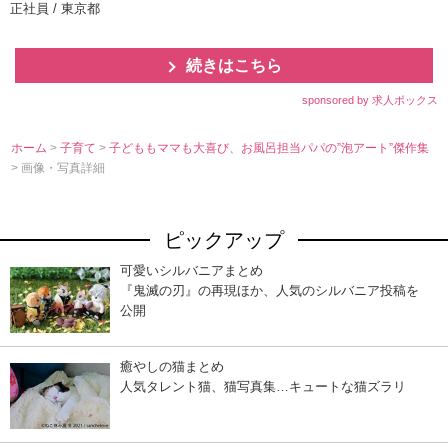
正社員 / 東京都
続きはこちら
sponsored by 求人ボックス
ホーム
>
子育て
>
子どももママも大喜び、お風呂担当パパの”泡アート”傑作集
> 画像・写真詳細
ピックアップ
可愛いシルバニアまとめ
『鬼滅の刃』の再現ほか、人気のシルバニア投稿を
公開
癒やしの猫まとめ
人気タレント猫、猫写真集…キュートな猫ズラリ