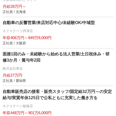
月給28万円～
正社員 / 北海道
自動車の反響営業/来店対応中心/未経験OK/中域型
ネクステージ摂津店
年収406万円～849万8,000円
正社員 / 大阪府
面接1回のみ・未経験から始める法人営業/土日祝休み・研
修3か月・賞与年2回
株式会社東名
月給27万円
正社員 / 愛知県
自動車販売店の接客・販売スタッフ/固定給32万円～の安定
給与/実質年休125日で公私ともに充実した働き方を
ネクステージ板橋店
年収448万円～901万6,000円