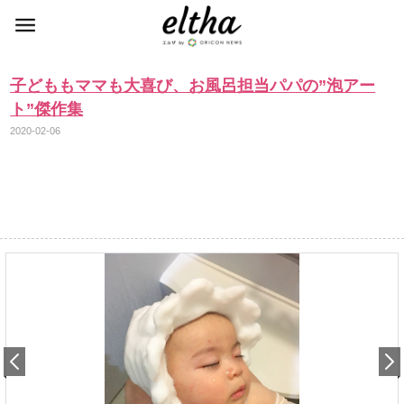
子どももママも大喜び、お風呂担当パパの”泡アー
ト”傑作集
2020-02-06