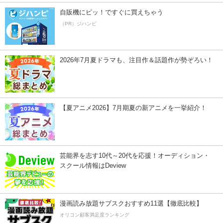
自販機にピッ！ですぐに買えちゃう
（PR）ジハンピ
2026年7月夏ドラマも、注目作＆話題作が勢ぞろい！
【夏アニメ2026】7月期夏の新アニメを一挙紹介！
芸能界を志す10代～20代を応援！オーディション・
スクール情報はDeview
漫画読み放題サブスクおすすめ11選【徹底比較】
オリコン顧客満足度ランキング