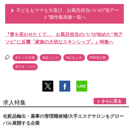
子どももママも大喜び、お風呂担当パパの”泡アー
ト”傑作集画像一覧へ
『妻を笑わせたくて… お風呂担当のパパが始めた“泡ア
ソビ”に反響「家族の大切なスキンシップ」』特集へ
#インスタ発
#ほっこり
#おもしろ
#SNS人気
#ママ・パパ
さらに見る
求人特集
化粧品輸出・薬事の管理職候補/大手エステサロンをグロー
バル展開する企業