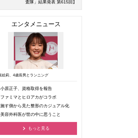
査隊」結果発表 第615回】
エンタメニュース
坂絵莉、4歳長男とランニング
小原正子、資格取得を報告
ファミマとヒロアカがコラボ
施す側から見た整形のカジュアル化
美容外科医が世の中に思うこと
もっと見る