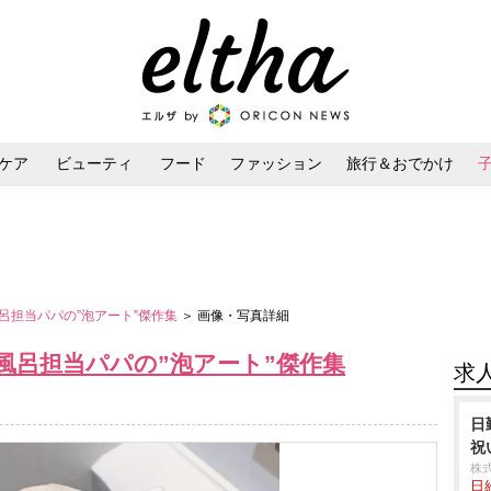
ケア
ビューティ
フード
ファッション
旅行＆おでかけ
ンケア
ダイエット・ボディケア
ヘアスタイル・ヘアアレンジ
呂担当パパの”泡アート”傑作集
＞ 画像・写真詳細
風呂担当パパの”泡アート”傑作集
求
日
祝
株
日給