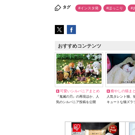
タグ
#インスタ発
#ほっこり
#
おすすめコンテンツ
可愛いシルバニアまとめ
癒やしの猫ま
『鬼滅の刃』の再現ほか、人
人気タレント猫、
気のシルバニア投稿を公開
キュートな猫ズラ