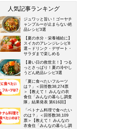
人気記事ランキング
ジュワッと旨い！ゴーヤチ
ャンプルーが止まらない絶
品レシピ3選
【夏の水分・栄養補給に】
スイカのアレンジレシピ8
選～ドリンク・デザート・
サラダまで楽しめる
【暑い日の救世主！】つる
っとさっぱり！夏の冷やし
うどん絶品レシピ3選
「夏に食べたいフルーツ
は？」＜回答数38,274票
＞【教えて！ みんなの衣
食住「みんなの暮らし調査
隊」結果発表 第616回】
「ベトナム料理で食べたい
のは？」＜回答数38,109
票＞【教えて！ みんなの
衣食住「みんなの暮らし調