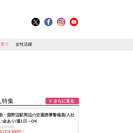
子育て
女性活躍
人特集
さらに見る
勤・淵野辺駅周辺の交通誘導警備員/入社
い金あり/週1日～OK
式会社MSK
1万4,500円～