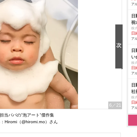
アル
日
祝
株
日給
アル
日
い
株
日給
アル
日
社
株
日給
6
／21
アル
担当パパの”泡アート”傑作集
Hiromi（@hiromi.mo）さん