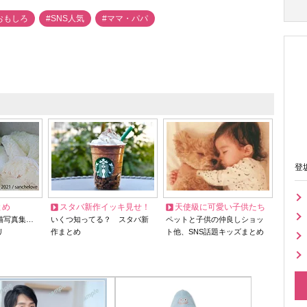
おもしろ
#SNS人気
#ママ・パパ
登
とめ
スタバ新作イッキ見せ！
天使級に可愛い子供たち
猫写真集…
いくつ知ってる？ スタバ新
ペットと子供の仲良しショッ
リ
作まとめ
ト他、SNS話題キッズまとめ