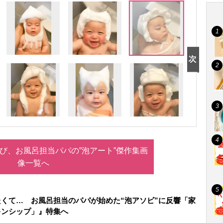
び、お風呂担当パパの”泡アート”傑作集画
像一覧へ
くて… お風呂担当のパパが始めた“泡アソビ”に反響「家
キンシップ」』特集へ