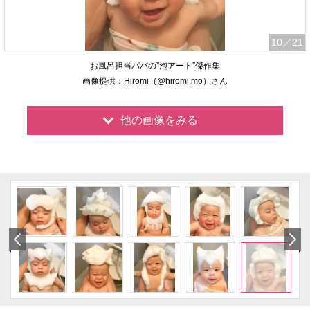
10
／21
お風呂担当パパの”泡アート”傑作集
画像提供：Hiromi（@hiromi.mo）さん
他の画像をみる