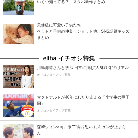
いくつ知ってる？ スタバ新作まとめ
天使級に可愛い子供たち
ペットと子供の仲良しショット他、SNS話題キッズ
まとめ
eltha イチオシ特集
川島海荷さんと学ぶ 日常に潜む“人身取引”のリアル
オリコンタイアップ特集
マクドナルドが40年にわたり支える「小学生の甲子
園」
オリコンタイアップ特集
森崎ウィン×向井康二“両片思い”にキュンが止まら
ん！