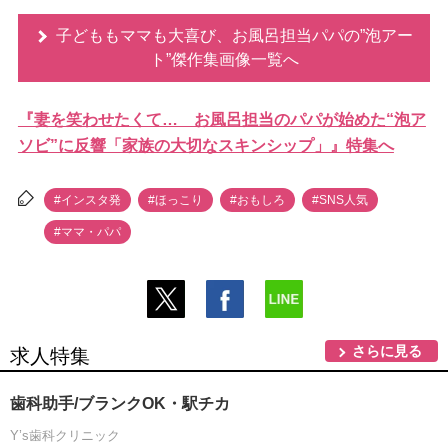
子どももママも大喜び、お風呂担当パパの”泡アー
ト”傑作集画像一覧へ
『妻を笑わせたくて… お風呂担当のパパが始めた“泡ア
ソビ”に反響「家族の大切なスキンシップ」』特集へ
#インスタ発
#ほっこり
#おもしろ
#SNS人気
#ママ・パパ
さらに見る
求人特集
歯科助手/ブランクOK・駅チカ
Y’s歯科クリニック