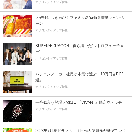
オリコンタイアップ特集
大好評につき再び！ファミマ名物45％増量キャンペ
ーン
オリコンタイアップ特集
SUPER★DRAGON、自ら描いた”レトロフューチャ
ー”
オリコンタイアップ特集
パソコンメーカー社員が本気で選ぶ「10万円台PC3
選」
オリコンタイアップ特集
一番似合う登場人物は…『VIVANT』限定ウオッチ
オリコンタイアップ特集
2026年7月夏ドラマも、注目作＆話題作が勢ぞろい！