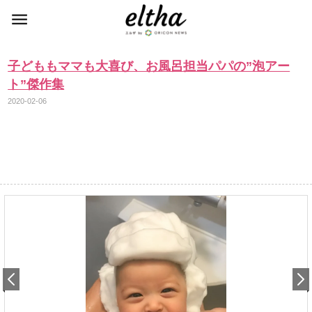
子どももママも大喜び、お風呂担当パパの”泡アー
ト”傑作集
2020-02-06