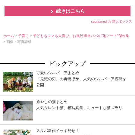
続きはこちら
sponsored by 求人ボックス
ホーム
>
子育て
>
子どももママも大喜び、お風呂担当パパの”泡アート”傑作集
> 画像・写真詳細
ピックアップ
可愛いシルバニアまとめ
『鬼滅の刃』の再現ほか、人気のシルバニア投稿を
公開
癒やしの猫まとめ
人気タレント猫、猫写真集…キュートな猫ズラリ
スタバ新作イッキ見せ！