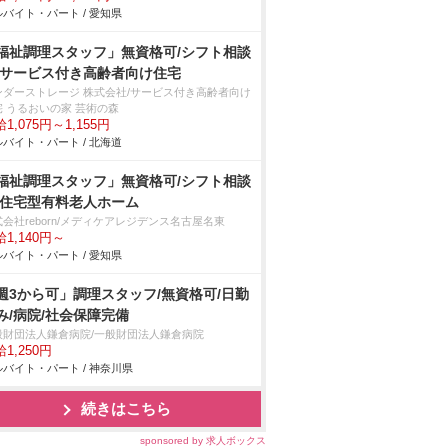
バイト・パート / 愛知県
福祉調理スタッフ」無資格可/シフト相談
/サービス付き高齢者向け住宅
ンダーストレージ 株式会社/サービス付き高齢者向け
宅 うるおいの家 芸術の森
1,075円～1,155円
バイト・パート / 北海道
福祉調理スタッフ」無資格可/シフト相談
/住宅型有料老人ホーム
会社reborn/メディケアレジデンス名古屋名東
1,140円～
バイト・パート / 愛知県
週3から可」調理スタッフ/無資格可/日勤
み/病院/社会保障完備
般財団法人鎌倉病院/一般財団法人鎌倉病院
1,250円
バイト・パート / 神奈川県
続きはこちら
sponsored by 求人ボックス