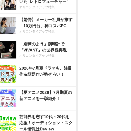
いた”レトロフューチャー”
オリコンタイアップ特集
【驚愕】メーカー社員が推す
「10万円台」神コスパPC
オリコンタイアップ特集
「別班のよう」腕時計で
『VIVANT』の世界観再現
オリコンタイアップ特集
2026年7月夏ドラマも、注目
作＆話題作が勢ぞろい！
【夏アニメ2026】7月期夏の
新アニメを一挙紹介！
芸能界を志す10代～20代を
応援！オーディション・スク
ール情報はDeview