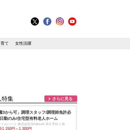
子育て
女性活躍
人特集
さらに見る
週3から可」調理スタッフ/調理師免許必
/日勤のみ/住宅型有料老人ホーム
イルハート 株式会社/SmileLink 長久手杁ヶ池
1,150円～1,300円