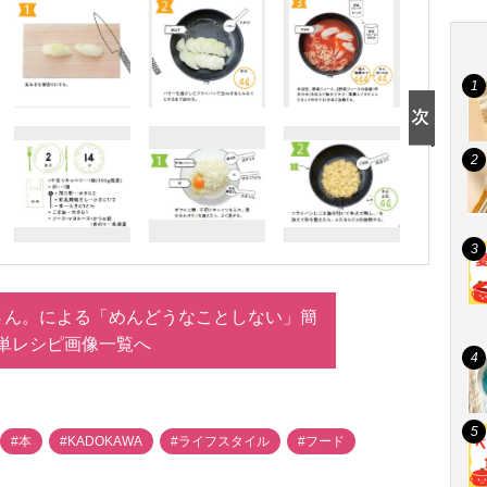
さん。による「めんどうなことしない」簡
単レシピ画像一覧へ
#本
#KADOKAWA
#ライフスタイル
#フード