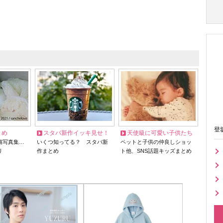
登
とめ
スタバ新作イッキ見せ！
天使級に可愛い子供たち
猫写真集…
いくつ知ってる？ スタバ新
ペットと子供の仲良しショッ
リ
作まとめ
ト他、SNS話題キッズまとめ