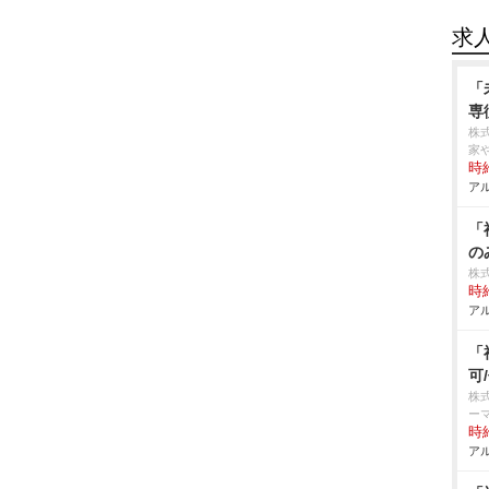
求
「
専
株
家
時給
アル
「
の
株
時給
アル
「
可
株
ー
時給
アル