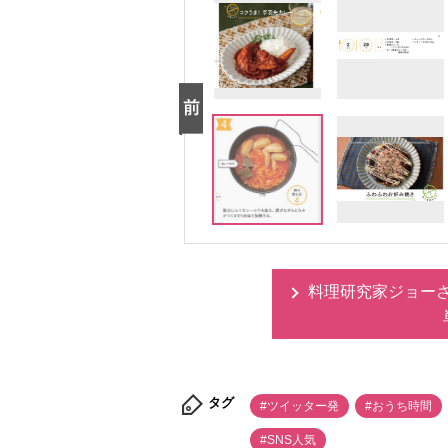
料理研究家ジョー
タグ
#ツイッター発
#おうち時間
#SNS人気