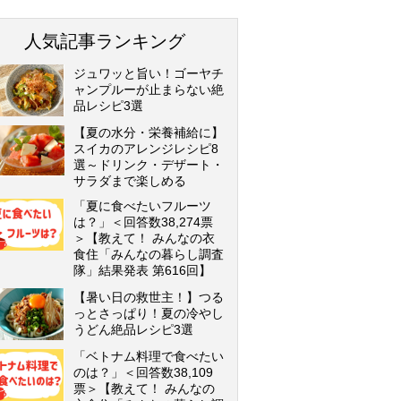
人気記事ランキング
ジュワッと旨い！ゴーヤチ
ャンプルーが止まらない絶
品レシピ3選
【夏の水分・栄養補給に】
スイカのアレンジレシピ8
選～ドリンク・デザート・
サラダまで楽しめる
「夏に食べたいフルーツ
は？」＜回答数38,274票
＞【教えて！ みんなの衣
食住「みんなの暮らし調査
隊」結果発表 第616回】
【暑い日の救世主！】つる
っとさっぱり！夏の冷やし
うどん絶品レシピ3選
「ベトナム料理で食べたい
のは？」＜回答数38,109
票＞【教えて！ みんなの