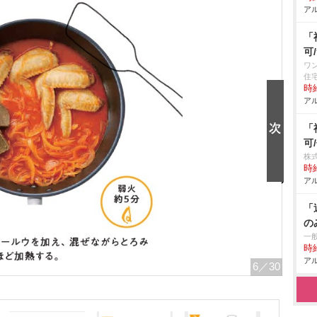
アル
「
可
ワ
住
時給
アル
「
可
株式
時給
アル
「
の
一
時給
アル
6
／30