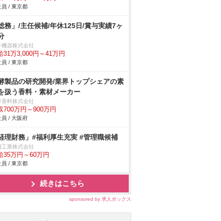
員 / 東京都
総務」/主任候補/年休125日/賞与実績7ヶ
分
許機器株式会社
31万3,000円～41万円
員 / 東京都
酵製品の研究開発/業界トップシェアの素
を扱う香料・素材メーカー
洋香料株式会社
収700万円～900万円
員 / 大阪府
経理財務」#福利厚生充実 #管理職候補
浦工業株式会社
給35万円～60万円
員 / 東京都
続きはこちら
sponsored by 求人ボックス