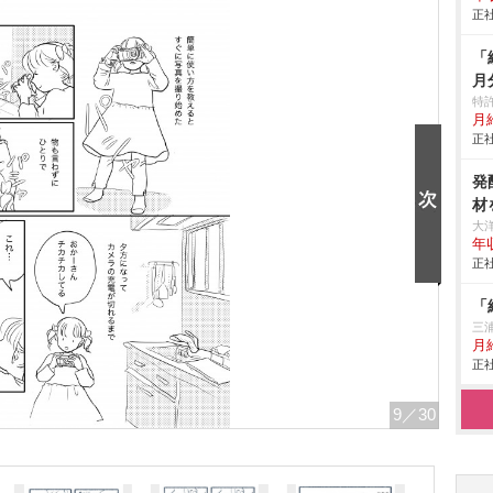
正社
「
月
特
月給
正社
発
材
大
年
正社
「
三
月
正社
9
／30