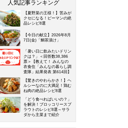
人気記事ランキング
【夏野菜の王様！】苦みが
クセになる！ピーマンの絶
品レシピ8選
【今日の献立】2026年8月
7日(金)「鯛茶漬け」
「暑い日に飲みたいドリン
クは？」＜回答数38,386
票＞【教えて！ みんなの
衣食住「みんなの暮らし調
査隊」結果発表 第614回】
【驚きのやわらかさ！】ヘ
ルシーなのに大満足！鶏む
ね肉の絶品レシピ8選
「どう食べればいいの？」
を解決！ブロッコリースプ
ラウトのレシピ8選～サラ
ダから主菜まで紹介