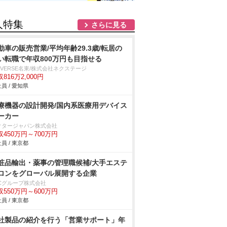
人特集
さらに見る
動車の販売営業/平均年齢29.3歳/転居の
い転職で年収800万円も目指せる
IVERSE名東/株式会社ネクステージ
816万2,000円
員 / 愛知県
療機器の設計開発/国内系医療用デバイス
ーカー
クタージャパン株式会社
収450万円～700万円
員 / 東京都
粧品輸出・薬事の管理職候補/大手エステ
ロンをグローバル展開する企業
BCグループ株式会社
収550万円～600万円
員 / 東京都
社製品の紹介を行う「営業サポート」年