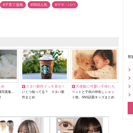
#子育て漫画
#SNS人気
#ママ・パパ
登
とめ
スタバ新作イッキ見せ！
天使級に可愛い子供たち
猫写真集…
いくつ知ってる？ スタバ新
ペットと子供の仲良しショッ
リ
作まとめ
ト他、SNS話題キッズまとめ