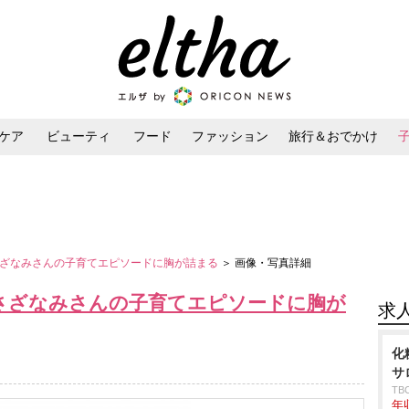
ケア
ビューティ
フード
ファッション
旅行＆おでかけ
ンケア
ダイエット・ボディケア
ヘアスタイル・ヘアアレンジ
さざなみさんの子育てエピソードに胸が詰まる
＞ 画像・写真詳細
・さざなみさんの子育てエピソードに胸が
求
化
サ
T
年