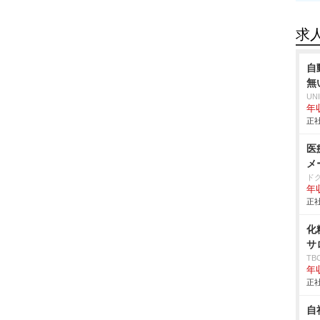
求
自
無
UN
年収
正社
医
メ
ド
年
正社
化
サ
T
年
正社
自