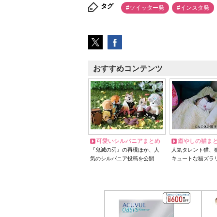
タグ
#ツイッター発
#インスタ発
おすすめコンテンツ
可愛いシルバニアまとめ
癒やしの猫ま
『鬼滅の刃』の再現ほか、人
人気タレント猫、
気のシルバニア投稿を公開
キュートな猫ズラ