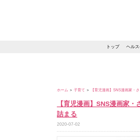
トップ
ヘルス
メイク・コスメ・スキ
ホーム
＞
子育て
＞
【育児漫画】SNS漫画家・
【育児漫画】SNS漫画家
詰まる
2020-07-02