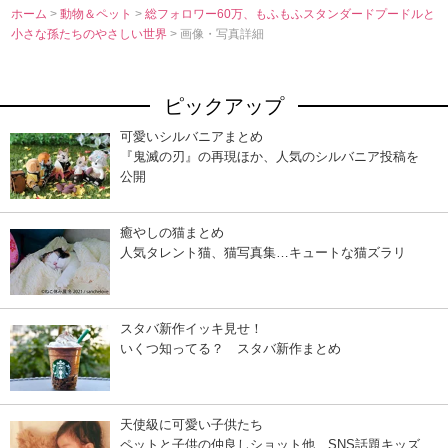
ホーム
>
動物＆ペット
>
総フォロワー60万、もふもふスタンダードプードルと
小さな孫たちのやさしい世界
> 画像・写真詳細
ピックアップ
可愛いシルバニアまとめ
『鬼滅の刃』の再現ほか、人気のシルバニア投稿を
公開
癒やしの猫まとめ
人気タレント猫、猫写真集…キュートな猫ズラリ
スタバ新作イッキ見せ！
いくつ知ってる？ スタバ新作まとめ
天使級に可愛い子供たち
ペットと子供の仲良しショット他、SNS話題キッズ