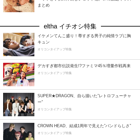
まとめ
eltha イチオシ特集
イケメンてんこ盛り！尊すぎる男子の純情ラブに胸
キュン
オリコンタイアップ特集
デカすぎ都市伝説発生!?ファミマ45％増量作戦再来
オリコンタイアップ特集
SUPER★DRAGON、自ら描いた”レトロフューチャ
ー”
オリコンタイアップ特集
CROWN HEAD、結成1周年で見えた”バンドらしさ”
オリコンタイアップ特集