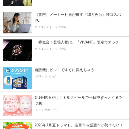
【驚愕】メーカー社員が推す「10万円台」神コスパ
PC
オリコンタイアップ特集
一番似合う登場人物は…『VIVANT』限定ウオッチ
オリコンタイアップ特集
自販機にピッ！ですぐに買えちゃう
（PR）ジハンピ
朝1分貼るだけ！ミルクピールで一日中ずっとうるツ
ヤ肌
（PR）サボリーノ
2026年7月夏ドラマも、注目作＆話題作が勢ぞろい！