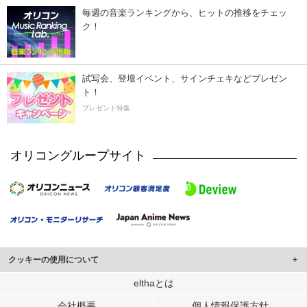
毎週の音楽ランキングから、ヒットの推移をチェッ
ク！
試写会、登壇イベント、サインチェキなどプレゼン
ト！
プレゼント特集
オリコングループサイト
クッキーの使用について
このサイトでは Cookie を使用して、ユーザーに合わせたコンテンツや広告の
elthaとは
表示、ソーシャル メディア機能の提供、広告の表示回数やクリック数の測定を
会社概要
個人情報保護方針
行っています。