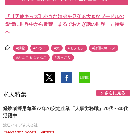
『【天使キッズ】小さな姉弟を見守る大きなプードルの
愛情に世界中から反響「まるでおとぎ話の世界」』特集
へ
#動物
#ペット
#犬
#モフモフ
#話題のキッズ
#わんこ＆にゃんこ
#ほっこり
さらに見る
求人特集
経験者採用創業72年の安定企業「人事労務職」20代～40代
活躍中
渡辺パイプ株式会社
月給23万2,000円～45万円