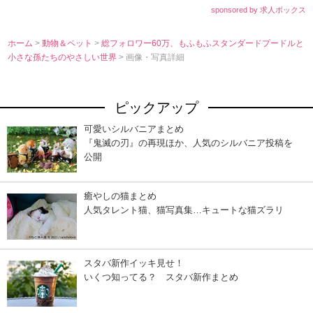
sponsored by 求人ボックス
ホーム
>
動物＆ペット
>
総フォロワー60万、もふもふスタンダードプードルと
小さな孫たちのやさしい世界
> 画像・写真詳細
ピックアップ
可愛いシルバニアまとめ
『鬼滅の刃』の再現ほか、人気のシルバニア投稿を
公開
癒やしの猫まとめ
人気タレント猫、猫写真集…キュートな猫ズラリ
スタバ新作イッキ見せ！
いくつ知ってる？ スタバ新作まとめ