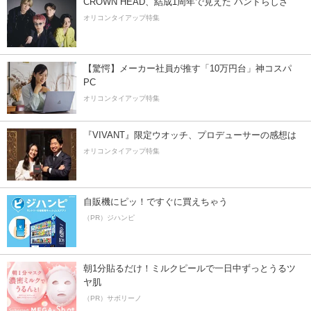
CROWN HEAD、結成1周年で見えた”バンドらしさ”
オリコンタイアップ特集
【驚愕】メーカー社員が推す「10万円台」神コスパ
PC
オリコンタイアップ特集
『VIVANT』限定ウオッチ、プロデューサーの感想は
オリコンタイアップ特集
自販機にピッ！ですぐに買えちゃう
（PR）ジハンピ
朝1分貼るだけ！ミルクピールで一日中ずっとうるツ
ヤ肌
（PR）サボリーノ