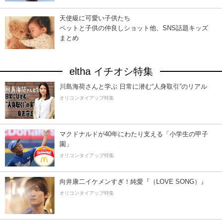
天使級に可愛い子供たち
ペットと子供の仲良しショット他、SNS話題キッズ
まとめ
eltha イチオシ特集
川島海荷さんと学ぶ 日常に潜む“人身取引”のリアル
オリコンタイアップ特集
マクドナルドが40年にわたり支える「小学生の甲子
園」
オリコンタイアップ特集
向井康二イケメンすぎ！純愛『（LOVE SONG）』
オリコンタイアップ特集