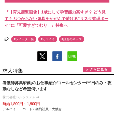
『【育児衝撃画像】1歳にして学習能力高すぎ？ どう見
てもぶつからない遊具をかがんで避ける“リスク管理ボー
イ”に「可愛すぎてむり」』特集へ
#ツイッター発
#カワイイ
#話題のキッズ
さらに見る
求人特集
看護師募集/内勤のお仕事紹介/コールセンター/平日のみ・夜
勤なしなど希望伺います
株式会社ベルシステム24
時給1,800円～1,900円
アルバイト・パート / 契約社員 / 大阪府