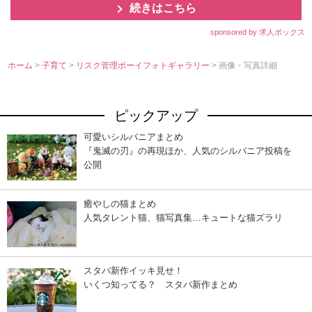
続きはこちら
sponsored by 求人ボックス
ホーム
>
子育て
>
リスク管理ボーイフォトギャラリー
> 画像・写真詳細
ピックアップ
可愛いシルバニアまとめ
『鬼滅の刃』の再現ほか、人気のシルバニア投稿を
公開
癒やしの猫まとめ
人気タレント猫、猫写真集…キュートな猫ズラリ
スタバ新作イッキ見せ！
いくつ知ってる？ スタバ新作まとめ