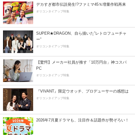
デカすぎ都市伝説発生!?ファミマ45％増量作戦再来
オリコンタイアップ特集
SUPER★DRAGON、自ら描いた”レトロフューチャ
ー”
オリコンタイアップ特集
【驚愕】メーカー社員が推す「10万円台」神コスパ
PC
オリコンタイアップ特集
『VIVANT』限定ウオッチ、プロデューサーの感想は
オリコンタイアップ特集
2026年7月夏ドラマも、注目作＆話題作が勢ぞろい！