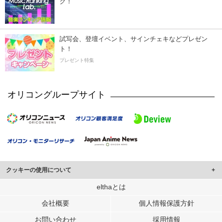
ク！
試写会、登壇イベント、サインチェキなどプレゼン
ト！
プレゼント特集
オリコングループサイト
クッキーの使用について
このサイトでは Cookie を使用して、ユーザーに合わせたコンテンツや広告の
elthaとは
表示、ソーシャル メディア機能の提供、広告の表示回数やクリック数の測定を
会社概要
個人情報保護方針
行っています。
また、ユーザーによるサイトの利用状況についても情報を収集し、ソーシャル
お問い合わせ
採用情報
メディアや広告配信、データ解析の各パートナーに提供しています。