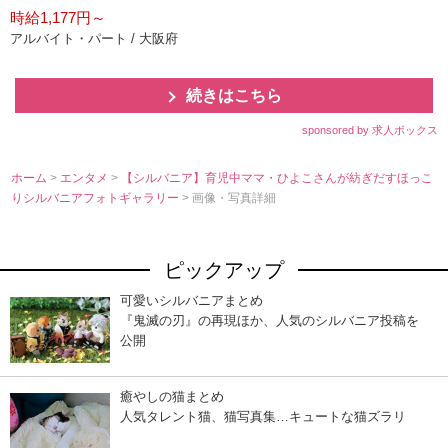
時給1,177円～
アルバイト・パート / 大阪府
続きはこちら
sponsored by 求人ボックス
ホーム
>
エンタメ
>
【シルバニア】育児中ママ・ひよこさんが紡ぎだすほっこ
りシルバニアフォトギャラリー
> 画像・写真詳細
ピックアップ
可愛いシルバニアまとめ
『鬼滅の刃』の再現ほか、人気のシルバニア投稿を
公開
癒やしの猫まとめ
人気タレント猫、猫写真集…キュートな猫ズラリ