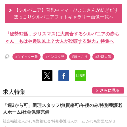
【シルバニア】育児中ママ・ひよこさんが紡ぎだす
ほっこりシルバニアフォトギャラリー画像一覧へ
『総勢92匹…クリスマスに大集合するシルバニアの赤ち
ゃん もはや趣味以上？大人が没頭する魅力』特集へ
#ツイッター発
#インスタ発
#ほっこり
#SNS人気
さらに見る
求人特集
「週2から可」調理スタッフ/無資格可/午後のみ/特別養護老
人ホーム/社会保障完備
社会福祉法人かわち野福祉会/特別養護老人ホーム かわち野里ながせ