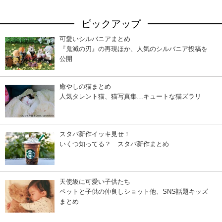
ピックアップ
可愛いシルバニアまとめ
『鬼滅の刃』の再現ほか、人気のシルバニア投稿を
公開
癒やしの猫まとめ
人気タレント猫、猫写真集…キュートな猫ズラリ
スタバ新作イッキ見せ！
いくつ知ってる？ スタバ新作まとめ
天使級に可愛い子供たち
ペットと子供の仲良しショット他、SNS話題キッズ
まとめ