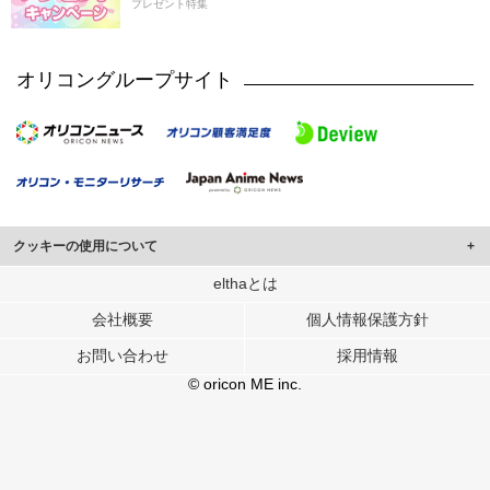
プレゼント特集
オリコングループサイト
クッキーの使用について
このサイトでは Cookie を使用して、ユーザーに合わせたコンテンツや広告の
elthaとは
表示、ソーシャル メディア機能の提供、広告の表示回数やクリック数の測定を
会社概要
個人情報保護方針
行っています。
また、ユーザーによるサイトの利用状況についても情報を収集し、ソーシャル
お問い合わせ
採用情報
メディアや広告配信、データ解析の各パートナーに提供しています。
各パートナーは、この情報とユーザーが各パートナーに提供した他の情報や、
© oricon ME inc.
ユーザーが各パートナーのサービスを使用したときに収集した他の情報を組み
合わせて使用することがあります。